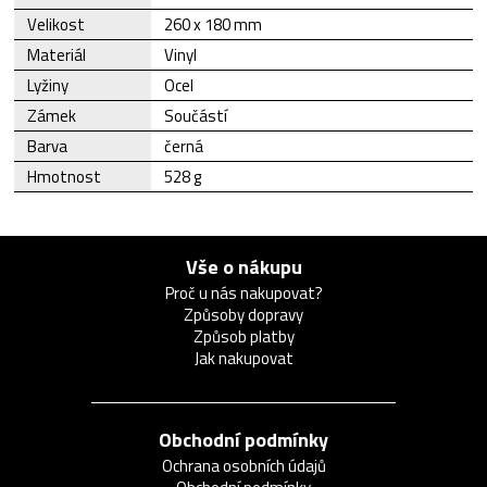
Velikost
260 x 180 mm
Materiál
Vinyl
Lyžiny
Ocel
Zámek
Součástí
Barva
černá
Hmotnost
528 g
Vše o nákupu
Proč u nás nakupovat?
Způsoby dopravy
Způsob platby
Jak nakupovat
Obchodní podmínky
Ochrana osobních údajů