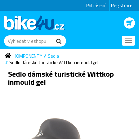
Přihlášení
Registrace
Toggl
navig
KOMPONENTY
Sedla
Sedlo dámské turistické Wittkop inmould gel
Sedlo dámské turistické Wittkop
inmould gel