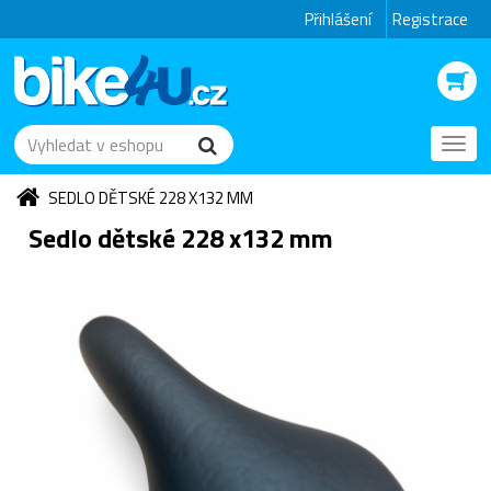
Přihlášení
Registrace
Toggl
navig
SEDLO DĚTSKÉ 228 X132 MM
Sedlo dětské 228 x132 mm