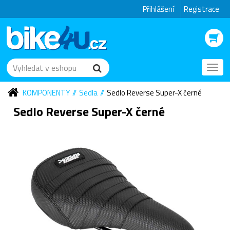
Přihlášení
Registrace
Toggl
navig
KOMPONENTY
Sedla
Sedlo Reverse Super-X černé
Sedlo Reverse Super-X černé