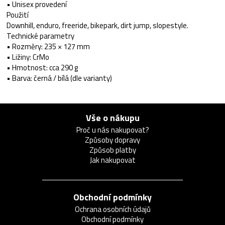
• Unisex provedení
Použití
Downhill, enduro, freeride, bikepark, dirt jump, slopestyle.
Technické parametry
• Rozměry: 235 × 127 mm
• Ližiny: CrMo
• Hmotnost: cca 290 g
• Barva: černá / bílá (dle varianty)
Vše o nákupu
Proč u nás nakupovat?
Způsoby dopravy
Způsob platby
Jak nakupovat
Obchodní podmínky
Ochrana osobních údajů
Obchodní podmínky