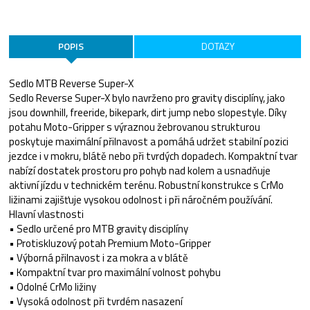
POPIS
DOTAZY
Sedlo MTB Reverse Super-X
Sedlo Reverse Super-X bylo navrženo pro gravity disciplíny, jako
jsou downhill, freeride, bikepark, dirt jump nebo slopestyle. Díky
potahu Moto-Gripper s výraznou žebrovanou strukturou
poskytuje maximální přilnavost a pomáhá udržet stabilní pozici
jezdce i v mokru, blátě nebo při tvrdých dopadech. Kompaktní tvar
nabízí dostatek prostoru pro pohyb nad kolem a usnadňuje
aktivní jízdu v technickém terénu. Robustní konstrukce s CrMo
ližinami zajišťuje vysokou odolnost i při náročném používání.
Hlavní vlastnosti
• Sedlo určené pro MTB gravity disciplíny
• Protiskluzový potah Premium Moto-Gripper
• Výborná přilnavost i za mokra a v blátě
• Kompaktní tvar pro maximální volnost pohybu
• Odolné CrMo ližiny
• Vysoká odolnost při tvrdém nasazení