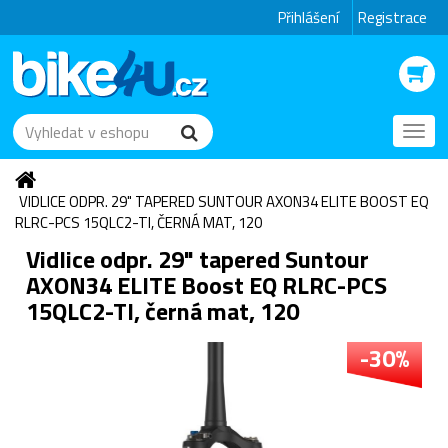
Přihlášení
Registrace
Toggl
navig
VIDLICE ODPR. 29" TAPERED SUNTOUR AXON34 ELITE BOOST EQ
RLRC-PCS 15QLC2-TI, ČERNÁ MAT, 120
Vidlice odpr. 29" tapered Suntour
AXON34 ELITE Boost EQ RLRC-PCS
15QLC2-TI, černá mat, 120
-30%