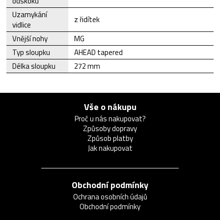
odskoku
Uzamykání
z řidítek
vidlice
Vnější nohy
MG
Typ sloupku
AHEAD tapered
Délka sloupku
272 mm
Vše o nákupu
Proč u nás nakupovat?
Způsoby dopravy
Způsob platby
Jak nakupovat
Obchodní podmínky
Ochrana osobních údajů
Obchodní podmínky