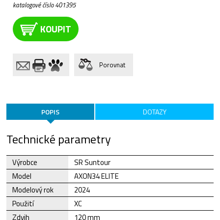
katalogové číslo 401395
KOUPIT
Porovnat
POPIS
DOTAZY
Technické parametry
Výrobce
SR Suntour
Model
AXON34 ELITE
Modelový rok
2024
Použití
XC
Zdvih
120 mm