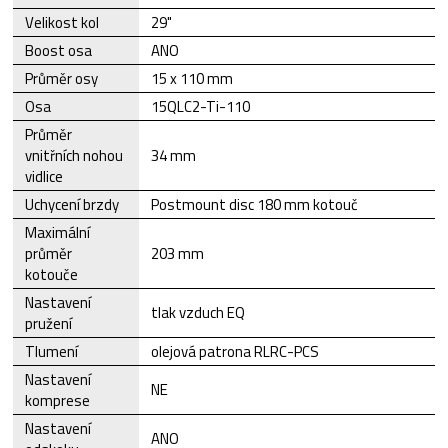
Velikost kol
29"
Boost osa
ANO
Průměr osy
15 x 110 mm
Osa
15QLC2-Ti-110
Průměr
vnitřních nohou
34 mm
vidlice
Uchycení brzdy
Postmount disc 180 mm kotouč
Maximální
průměr
203 mm
kotouče
Nastavení
tlak vzduch EQ
pružení
Tlumení
olejová patrona RLRC-PCS
Nastavení
NE
komprese
Nastavení
ANO