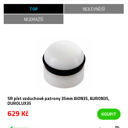
TOP
NEJLEVNĚJŠÍ
NEJDRAŽŠÍ
SR píst vzduchové patrony 35mm AION35, AURON35,
DUROLUX35
629 Kč
KOUPIT