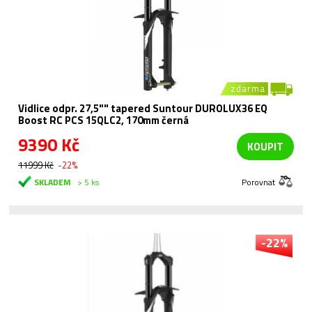
zdarma
Vidlice odpr. 27,5"" tapered Suntour DUROLUX36 EQ
Boost RC PCS 15QLC2, 170mm černá
9390 Kč
KOUPIT
11999 Kč
-22%
SKLADEM
> 5 ks
Porovnat
-22%