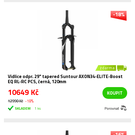
-18%
zdarma
Vidlice odpr. 29" tapered Suntour AXON34-ELITE-Boost
EQ RL-RC PCS, černá, 120mm
10649 Kč
KOUPIT
12990 Kč
-18%
SKLADEM
1 ks
Porovnat
-16%