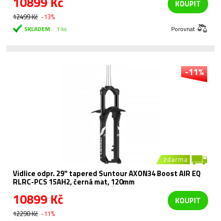
10899 Kč
KOUPIT
12499 Kč
-13%
SKLADEM
1 ks
Porovnat
-11%
zdarma
Vidlice odpr. 29" tapered Suntour AXON34 Boost AIR EQ
RLRC-PCS 15AH2, černá mat, 120mm
10899 Kč
KOUPIT
12290 Kč
-11%