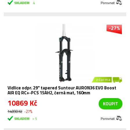
SKLADEM
4
Porovnat
-27%
zdarma
Vidlice odpr. 29" tapered Suntour AURON36 EVO Boost
AIR EQ RC+-PCS 15AH2, černá mat, 160mm
10869 Kč
KOUPIT
14890 Kč
-27%
SKLADEM
> 5
Porovnat