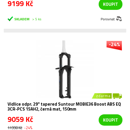
9199 Kč
KOUPIT
SKLADEM
> 5 ks
Porovnat
-24%
zdarma
Vidlice odpr. 29" tapered Suntour MOBIE36 Boost ABS EQ
3CR-PCS 15AH2, černá mat, 150mm
9059 Kč
KOUPIT
11990 Kč
-24%