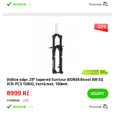
SKLADEM
5
Porovnat
-22%
zdarma
Vidlice odpr. 29" tapered Suntour AION36 Boost AIR EQ
3CR-PCS 15AH2, černá mat, 160mm
8999 Kč
KOUPIT
11590 Kč
-22%
SKLADEM
> 5
Porovnat