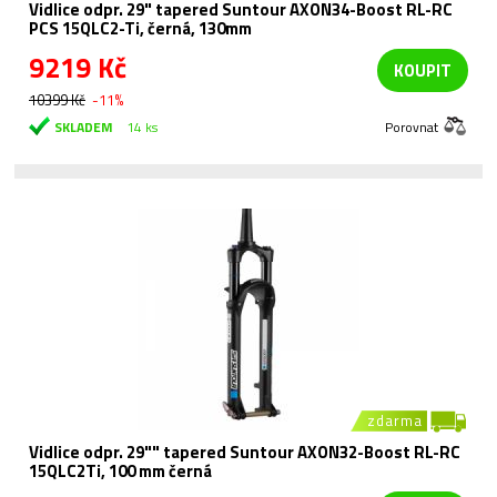
Vidlice odpr. 29" tapered Suntour AXON34-Boost RL-RC
PCS 15QLC2-Ti, černá, 130mm
9219 Kč
KOUPIT
10399 Kč
-11%
SKLADEM
14 ks
Porovnat
zdarma
Vidlice odpr. 29"" tapered Suntour AXON32-Boost RL-RC
15QLC2Ti, 100 mm černá