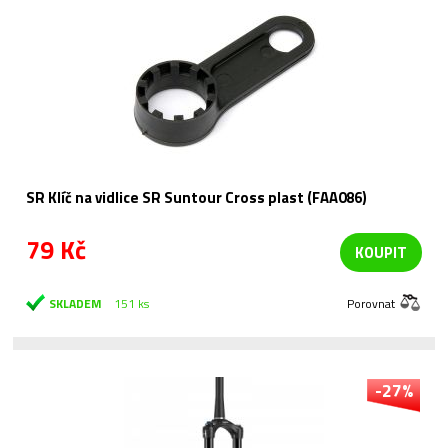
SR Klíč na vidlice SR Suntour Cross plast (FAA086)
79 Kč
KOUPIT
SKLADEM
151 ks
Porovnat
-27%