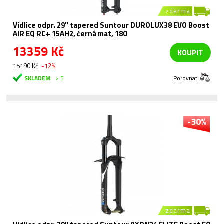
zdarma
Vidlice odpr. 29" tapered Suntour DUROLUX38 EVO Boost
AIR EQ RC+ 15AH2, černá mat, 180
13359 Kč
KOUPIT
15190 Kč
-12%
SKLADEM
> 5
Porovnat
-30%
zdarma