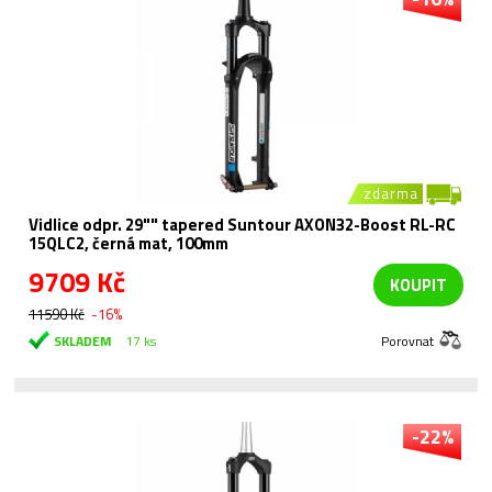
zdarma
Vidlice odpr. 29"" tapered Suntour AXON32-Boost RL-RC
15QLC2, černá mat, 100mm
9709 Kč
KOUPIT
11590 Kč
-16%
SKLADEM
17 ks
Porovnat
-22%