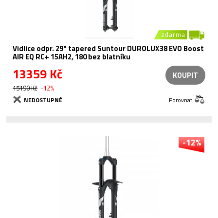
zdarma
Vidlice odpr. 29" tapered Suntour DUROLUX38 EVO Boost
AIR EQ RC+ 15AH2, 180 bez blatníku
13359 Kč
KOUPIT
15190 Kč
-12%
NEDOSTUPNÉ
Porovnat
-12%