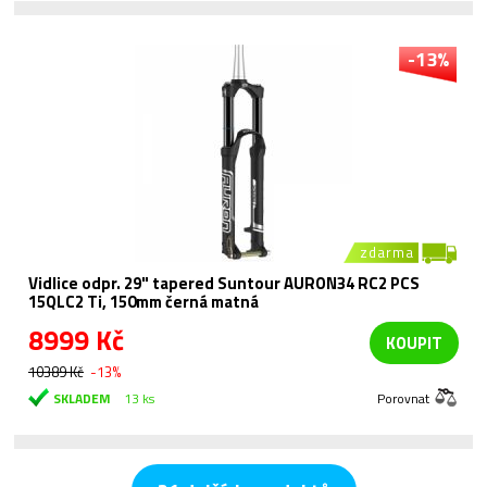
-13%
zdarma
Vidlice odpr. 29" tapered Suntour AURON34 RC2 PCS
15QLC2 Ti, 150mm černá matná
8999 Kč
KOUPIT
10389 Kč
-13%
SKLADEM
13 ks
Porovnat