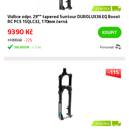
zdarma
Vidlice odpr. 29"" tapered Suntour DUROLUX36 EQ Boost
RC PCS 15QLC32, 170mm černá
9390 Kč
KOUPIT
11999 Kč
-22%
SKLADEM
> 5 ks
Porovnat
-11%
zdarma