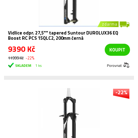
zdarma
Vidlice odpr. 27,5"" tapered Suntour DUROLUX36 EQ
Boost RC PCS 15QLC2, 200mm černá
9390 Kč
KOUPIT
11999 Kč
-22%
SKLADEM
1 ks
Porovnat
-22%