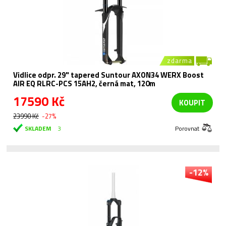
zdarma
Vidlice odpr. 29" tapered Suntour AXON34 WERX Boost
AIR EQ RLRC-PCS 15AH2, černá mat, 120m
17590 Kč
KOUPIT
23990 Kč
-27%
SKLADEM
3
Porovnat
-12%