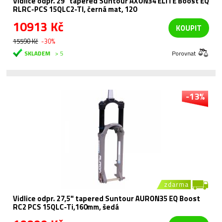
Vidlice odpr. 29" tapered Suntour AXON34 ELITE Boost EQ
RLRC-PCS 15QLC2-TI, černá mat, 120
10913 Kč
KOUPIT
15590 Kč
-30%
SKLADEM
> 5
Porovnat
-13%
zdarma
Vidlice odpr. 27,5" tapered Suntour AURON35 EQ Boost
RC2 PCS 15QLC-Ti,160mm, šedá