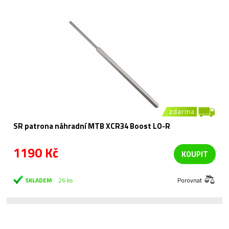
zdarma
SR patrona náhradní MTB XCR34 Boost LO-R
1190 Kč
KOUPIT
SKLADEM
26 ks
Porovnat