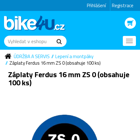
Přihlášení
Registrace
Toggl
navig
ÚDRŽBA A SERVIS
Lepení a montpáky
Záplaty Ferdus 16 mm ZS 0 (obsahuje 100 ks)
Záplaty Ferdus 16 mm ZS 0 (obsahuje
100 ks)