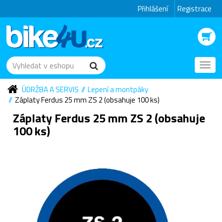
Přihlášení
Registrace
Toggl
navig
ÚDRŽBA A SERVIS
Lepení a montpáky
Záplaty Ferdus 25 mm ZS 2 (obsahuje 100 ks)
Záplaty Ferdus 25 mm ZS 2 (obsahuje
100 ks)