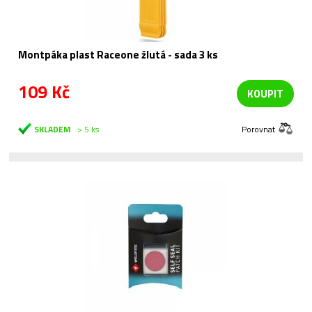
Montpáka plast Raceone žlutá - sada 3 ks
109 Kč
KOUPIT
SKLADEM
> 5 ks
Porovnat