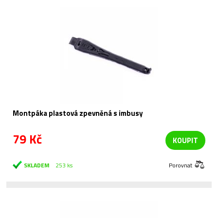
Montpáka plastová zpevněná s imbusy
79 Kč
KOUPIT
SKLADEM
253 ks
Porovnat