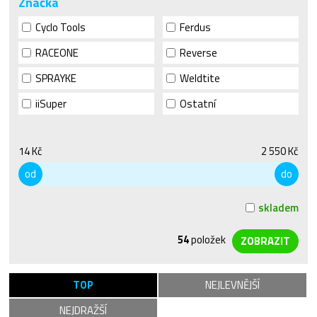
Značka
Cyclo Tools
Ferdus
RACEONE
Reverse
SPRAYKE
Weldtite
iiSuper
Ostatní
14 Kč
2 550 Kč
od
do
skladem
54
položek
TOP
NEJLEVNĚJŠÍ
NEJDRAŽŠÍ