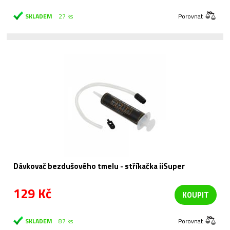
SKLADEM
27 ks
Porovnat
Dávkovač bezdušového tmelu - stříkačka iiSuper
129 Kč
KOUPIT
SKLADEM
87 ks
Porovnat