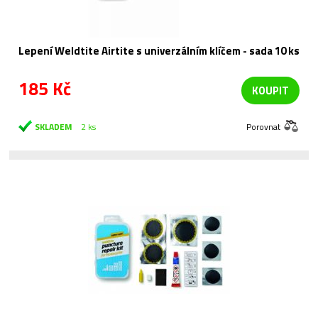
Lepení Weldtite Airtite s univerzálním klíčem - sada 10 ks
185 Kč
KOUPIT
SKLADEM
2 ks
Porovnat