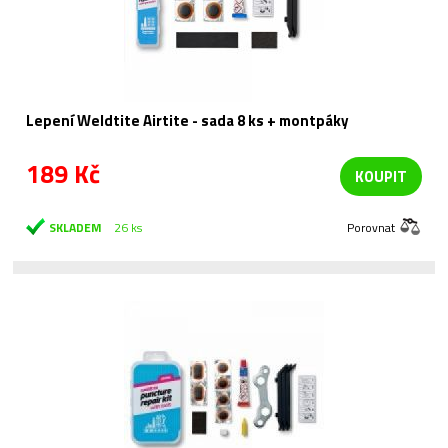
Lepení Weldtite Airtite - sada 8 ks + montpáky
189 Kč
KOUPIT
SKLADEM
26 ks
Porovnat