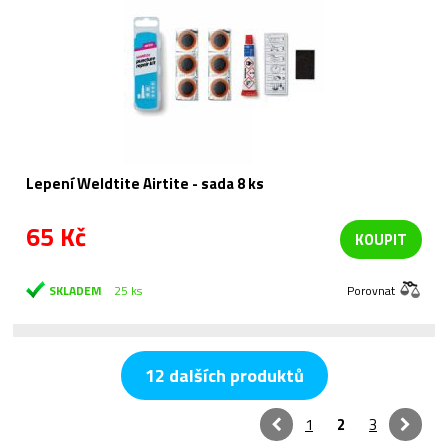
Lepení Weldtite Airtite - sada 8 ks
65 Kč
KOUPIT
SKLADEM
25 ks
Porovnat
12 dalších produktů
1
2
3