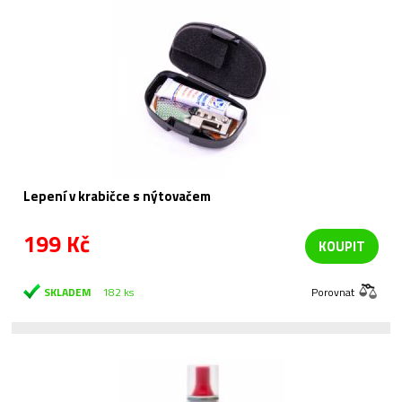
Lepení v krabičce s nýtovačem
199 Kč
KOUPIT
SKLADEM
182 ks
Porovnat