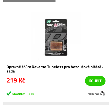
Opravné šňůry Reverse Tubeless pro bezdušové pláště -
sada
219 Kč
KOUPIT
SKLADEM
5 ks
Porovnat