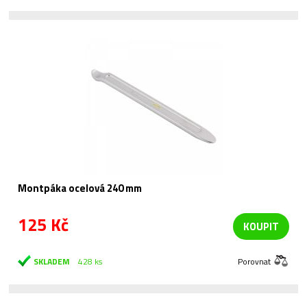
Montpáka ocelová 240 mm
125 Kč
KOUPIT
SKLADEM
428 ks
Porovnat