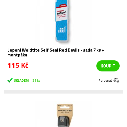
Lepení Weldtite Self Seal Red Devils - sada 7 ks +
montpáky
115 Kč
KOUPIT
SKLADEM
31 ks
Porovnat