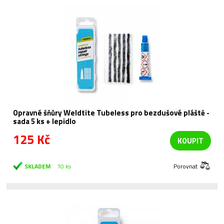
Opravné šňůry Weldtite Tubeless pro bezdušové pláště -
sada 5 ks + lepidlo
125 Kč
KOUPIT
SKLADEM
10 ks
Porovnat