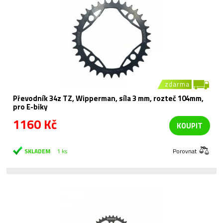
zdarma
Převodník 34z TZ, Wipperman, síla 3 mm, rozteč 104mm,
pro E-biky
1160 Kč
KOUPIT
SKLADEM
1 ks
Porovnat