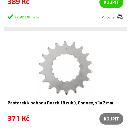
389 Kč
KOUPIT
SKLADEM
4 ks
Porovnat
Pastorek k pohonu Bosch 18 zubů, Connex, síla 2 mm
371 Kč
KOUPIT