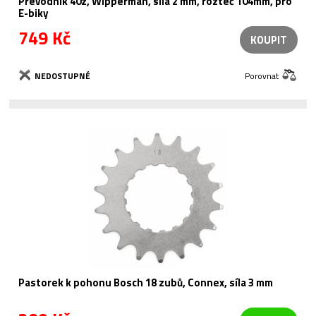
Převodník 40z, Wipperman, síla 2 mm, rozteč 104mm, pro
E-biky
749 Kč
KOUPIT
NEDOSTUPNÉ
Porovnat
Pastorek k pohonu Bosch 18 zubů, Connex, síla 3 mm