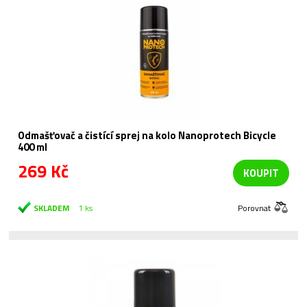
Odmašťovač a čistící sprej na kolo Nanoprotech Bicycle
400 ml
269 Kč
KOUPIT
SKLADEM
1 ks
Porovnat