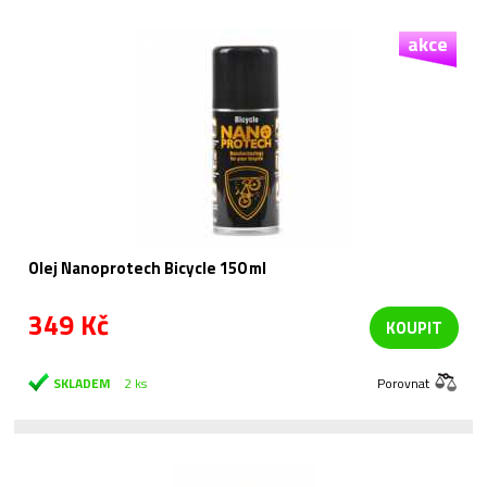
akce
Olej Nanoprotech Bicycle 150 ml
349 Kč
KOUPIT
SKLADEM
2 ks
Porovnat