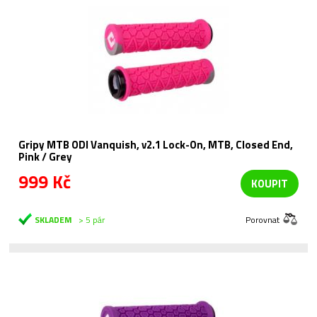
Gripy MTB ODI Vanquish, v2.1 Lock-On, MTB, Closed End,
Pink / Grey
999 Kč
KOUPIT
SKLADEM
> 5 pár
Porovnat