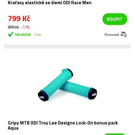
Kraťasy elastické se šlemi ODI Race Men
799 Kč
KOUPIT
899 Kč
-11%
SKLADEM
3 ks
Porovnat
Gripy MTB ODI Troy Lee Designs Lock-On bonus pack
Aqua