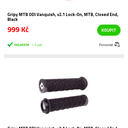
Gripy MTB ODI Vanquish, v2.1 Lock-On, MTB, Closed End,
Black
999 Kč
KOUPIT
SKLADEM
> 5 pár
Porovnat