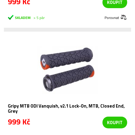
999 Kč
KOUPIT
SKLADEM
> 5 pár
Porovnat
Gripy MTB ODI Vanquish, v2.1 Lock-On, MTB, Closed End,
Grey
999 Kč
KOUPIT