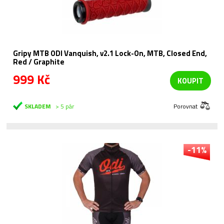
Gripy MTB ODI Vanquish, v2.1 Lock-On, MTB, Closed End,
Red / Graphite
999 Kč
KOUPIT
SKLADEM
> 5 pár
Porovnat
-11%