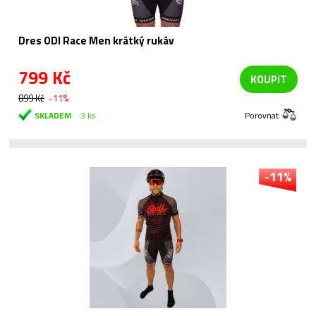
Dres ODI Race Men krátký rukáv
799 Kč
KOUPIT
899 Kč
-11%
SKLADEM
3 ks
Porovnat
-11%