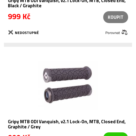
Gripy MTB ODI Vanquish, v2.1 Lock-On, MTB, Closed End,
Black / Graphite
999 Kč
KOUPIT
NEDOSTUPNÉ
Porovnat
Gripy MTB ODI Vanquish, v2.1 Lock-On, MTB, Closed End,
Graphite / Grey