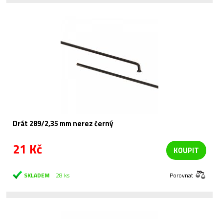
Drát 289/2,35 mm nerez černý
21 Kč
KOUPIT
SKLADEM
28 ks
Porovnat