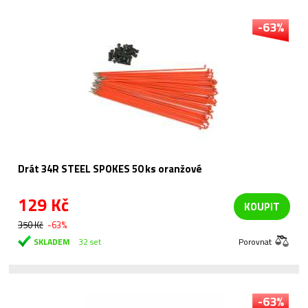
-63%
Drát 34R STEEL SPOKES 50 ks oranžové
129 Kč
KOUPIT
350 Kč
-63%
SKLADEM
32 set
Porovnat
-63%