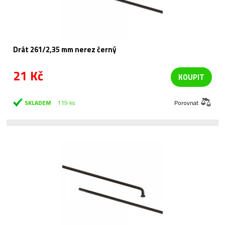
Drát 261/2,35 mm nerez černý
21 Kč
KOUPIT
SKLADEM
119 ks
Porovnat