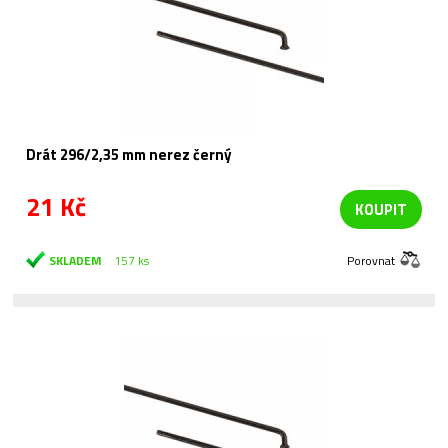
Drát 296/2,35 mm nerez černý
21 Kč
KOUPIT
SKLADEM
157 ks
Porovnat