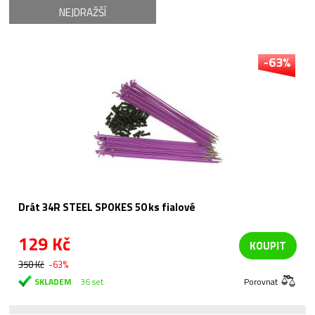
NEJDRAŽŠÍ
-63%
Drát 34R STEEL SPOKES 50 ks fialové
129 Kč
KOUPIT
350 Kč
-63%
SKLADEM
36 set
Porovnat