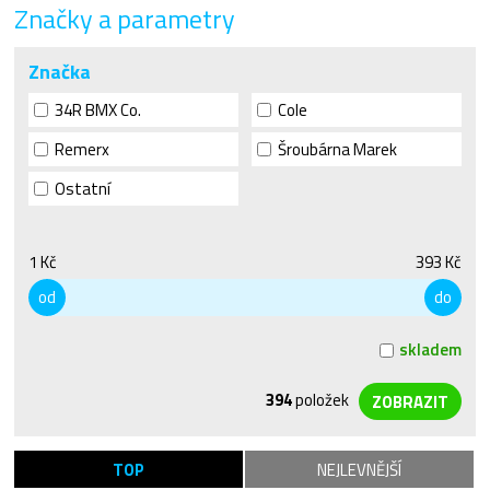
Značky a parametry
Značka
34R BMX Co.
Cole
Remerx
Šroubárna Marek
Ostatní
1 Kč
393 Kč
od
do
skladem
394
položek
TOP
NEJLEVNĚJŠÍ