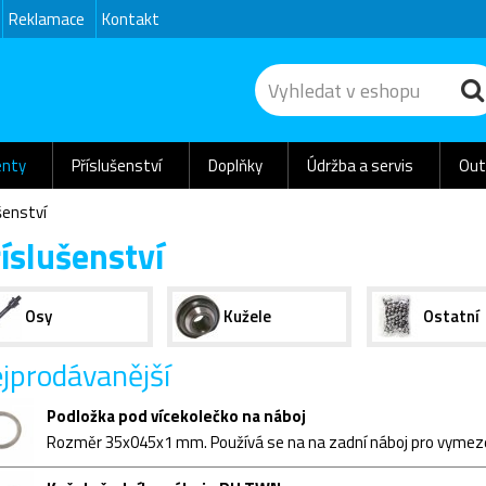
Reklamace
Kontakt
nty
Příslušenství
Doplňky
Údržba a servis
Out
šenství
íslušenství
Osy
Kužele
Ostatní
jprodávanější
Podložka pod vícekolečko na náboj