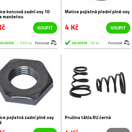
e koncová zadní osy 10
Matice pojistná přední plné osy
s manžetou
Kč
4 Kč
KOUPIT
KOUPIT
SKLADEM
> 1000 ks
Porovnat
SKLADEM
99 ks
Porovnat
ce pojistná zadní plné osy
Pružina táhla RU černá
N