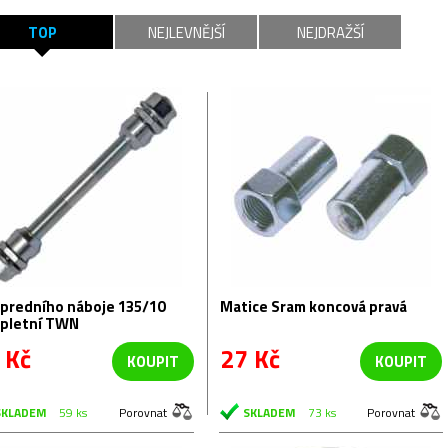
TOP
NEJLEVNĚJŠÍ
NEJDRAŽŠÍ
 predního náboje 135/10
Matice Sram koncová pravá
pletní TWN
 Kč
27 Kč
KOUPIT
KOUPIT
SKLADEM
59 ks
Porovnat
SKLADEM
73 ks
Porovnat