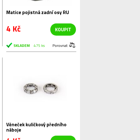
Matice pojistná zadní osy RU
4 Kč
KOUPIT
SKLADEM
475 ks
Porovnat
Věneček kuličkový předního
náboje