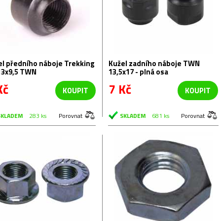
el předního náboje Trekking
Kužel zadního náboje TWN
13x9,5 TWN
13,5x17 - plná osa
Kč
7 Kč
KOUPIT
KOUPIT
SKLADEM
283 ks
Porovnat
SKLADEM
681 ks
Porovnat