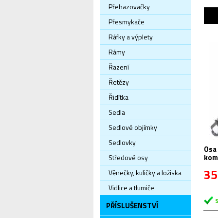
Přehazovačky
Přesmykače
Ráfky a výplety
Rámy
Řazení
Řetězy
Řidítka
Sedla
Sedlové objímky
Sedlovky
Osa
kom
Středové osy
35
Věnečky, kuličky a ložiska
Vidlice a tlumiče
PŘÍSLUŠENSTVÍ