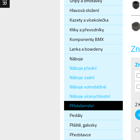
Gripy a omotávky
Hlavová složení
Kazety a vícekolečka
Kliky a převodníky
Komponenty BMX
Zn
Lanka a bowdeny
Náboje
Z
Náboje přední
Náboje zadní
Náboje volnoběžné
Náboje vícerychlostní
2 
Příslušenství
Pedály
Pláště, galusky
Představce