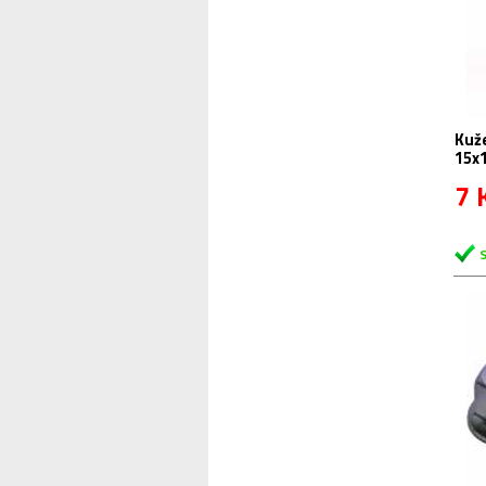
Kuž
15x
7 