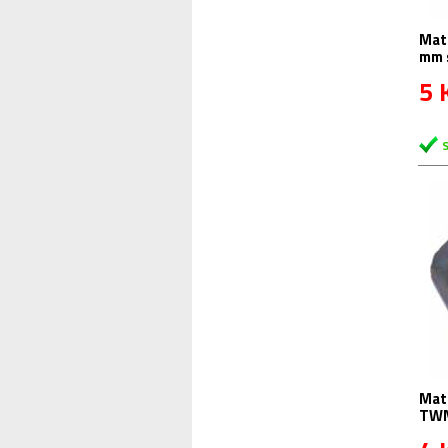
Matic
mm 
5 
Mati
TW