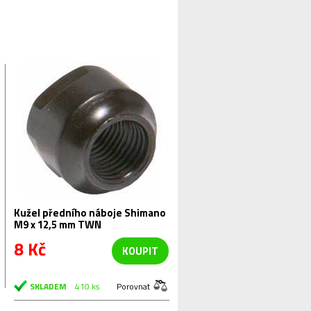
Kužel předního náboje Shimano
M9 x 12,5 mm TWN
8 Kč
KOUPIT
SKLADEM
410 ks
Porovnat