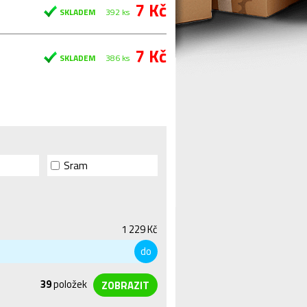
7 Kč
SKLADEM
392 ks
7 Kč
SKLADEM
386 ks
Sram
1 229 Kč
do
39
položek