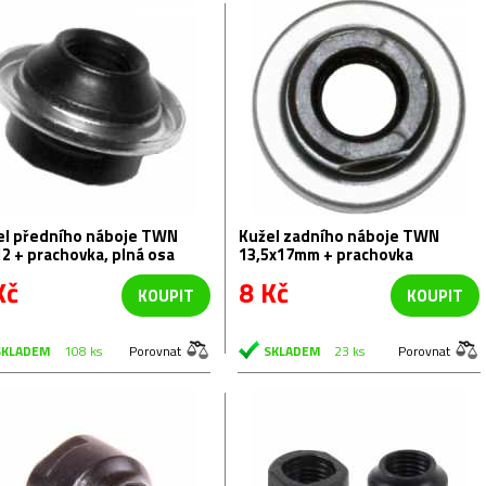
el předního náboje TWN
Kužel zadního náboje TWN
2 + prachovka, plná osa
13,5x17mm + prachovka
Kč
8 Kč
KOUPIT
KOUPIT
SKLADEM
108 ks
Porovnat
SKLADEM
23 ks
Porovnat