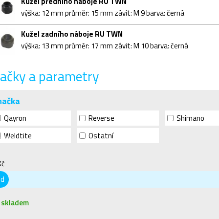
Kužel předního náboje RU TWN
výška: 12 mm průměr: 15 mm závit: M 9 barva: černá
Kužel zadního náboje RU TWN
výška: 13 mm průměr: 17 mm závit: M 10 barva: černá
ačky a parametry
načka
Qayron
Reverse
Shimano
Weldtite
Ostatní
Kč
od
skladem