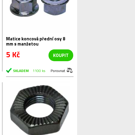
Matice koncová přední osy 8
mm s manžetou
5 Kč
KOUPIT
SKLADEM
1100 ks
Porovnat