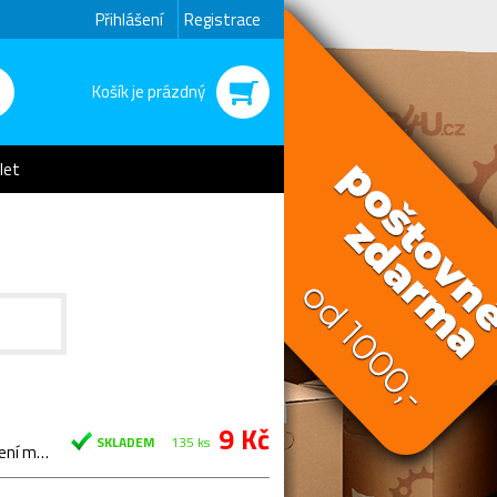
Přihlášení
Registrace
Košík je prázdný
let
9 Kč
SKLADEM
135 ks
Rozměr 35x045x1 mm. Používá se na na zadní náboj pro vymezení mezery pod volnokolečky a dá se…