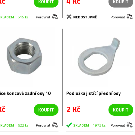
Kč
4 Kč
KOUPIT
KOUPIT
SKLADEM
515 ks
Porovnat
NEDOSTUPNÉ
Porovnat
e koncová zadní osy 10
Podložka jistící přední osy
Kč
2 Kč
KOUPIT
KOUPIT
SKLADEM
622 ks
Porovnat
SKLADEM
1973 ks
Porovnat