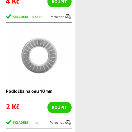
4 Kč
KOUPIT
SKLADEM
892 ks
Porovnat
Podložka na osu 10 mm
2 Kč
KOUPIT
SKLADEM
1 ks
Porovnat