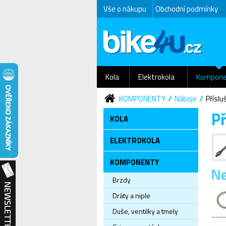
Vše o nákupu
Obchodní podmínky
Kola
Elektrokola
Kompone
KOMPONENTY
Náboje
Příslu
Př
KOLA
ELEKTROKOLA
KOMPONENTY
Ne
Brzdy
Dráty a niple
Duše, ventilky a tmely