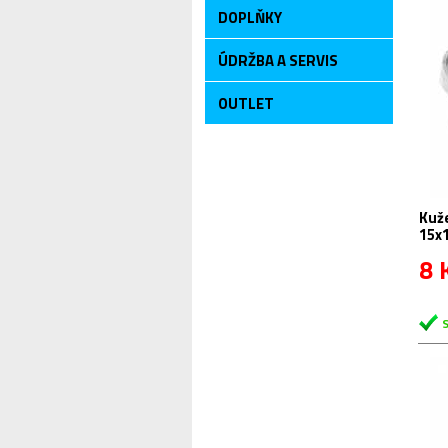
DOPLŇKY
ÚDRŽBA A SERVIS
OUTLET
Kuž
15x1
8 