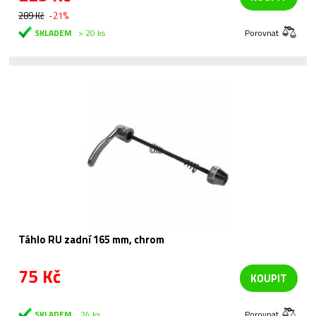
289 Kč
-21%
SKLADEM
> 20 ks
Porovnat
Táhlo RU zadní 165 mm, chrom
75 Kč
KOUPIT
SKLADEM
24 ks
Porovnat