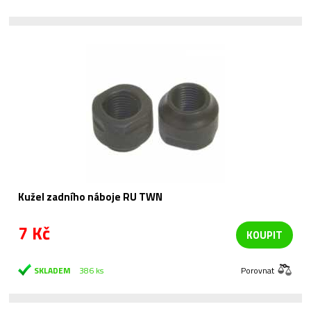
Kužel zadního náboje RU TWN
7 Kč
KOUPIT
SKLADEM
386 ks
Porovnat