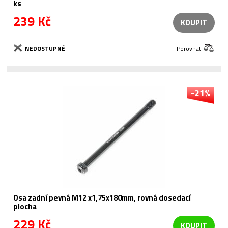
ks
239 Kč
KOUPIT
NEDOSTUPNÉ
Porovnat
-21%
Osa zadní pevná M12 x1,75x180mm, rovná dosedací
plocha
229 Kč
KOUPIT