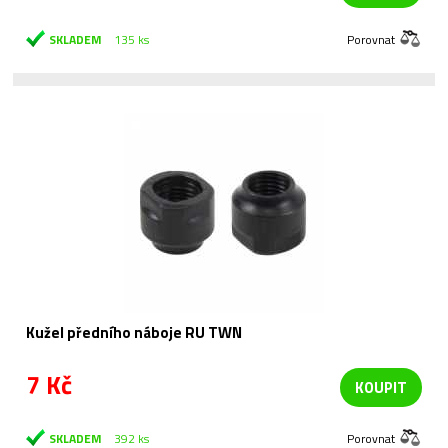
SKLADEM
135 ks
Porovnat
Kužel předního náboje RU TWN
7 Kč
KOUPIT
SKLADEM
392 ks
Porovnat