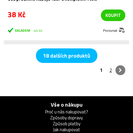
38 Kč
KOUPIT
SKLADEM
44 ks
Porovnat
18 dalších produktů
1
2
Vše o nákupu
Proč u nás nakupovat?
Způsoby dopravy
Způsob platby
Jak nakupovat