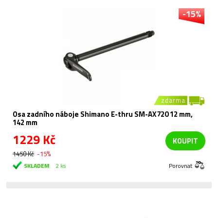
-15%
zdarma
Osa zadního náboje Shimano E-thru SM-AX720 12 mm,
142 mm
1229 Kč
KOUPIT
1450 Kč
-15%
SKLADEM
2 ks
Porovnat