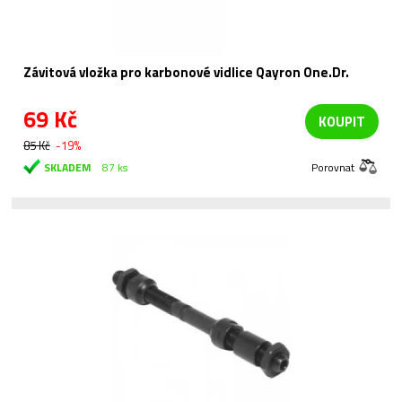
Závitová vložka pro karbonové vidlice Qayron One.Dr.
69 Kč
KOUPIT
85 Kč
-19%
SKLADEM
87 ks
Porovnat