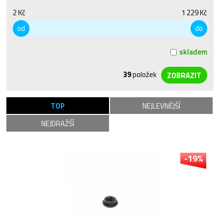
2 Kč
1 229 Kč
od
do
skladem
39
položek
TOP
NEJLEVNĚJŠÍ
NEJDRAŽŠÍ
-19%