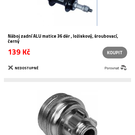
Náboj zadní ALU matice 36 děr , ložiskový, šroubovací,
černý
139 Kč
KOUPIT
NEDOSTUPNÉ
Porovnat