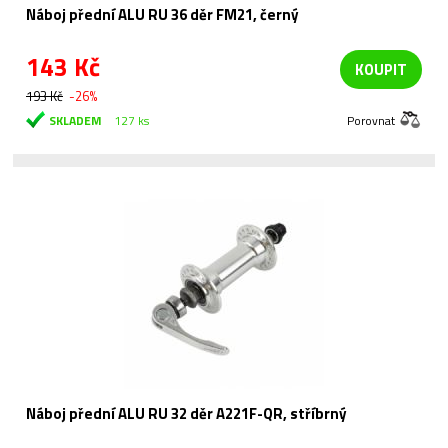
Náboj přední ALU RU 36 děr FM21, černý
143 Kč
KOUPIT
193 Kč
-26%
SKLADEM
127 ks
Porovnat
Náboj přední ALU RU 32 děr A221F-QR, stříbrný