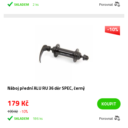
SKLADEM
2 ks
Porovnat
-10%
Náboj přední ALU RU 36 děr SPEC, černý
179 Kč
KOUPIT
199 Kč
-10%
SKLADEM
186 ks
Porovnat