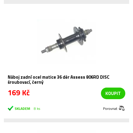
Náboj zadní ocel matice 36 děr Assess 806RD DISC
šroubovací, černý
169 Kč
KOUPIT
SKLADEM
8 ks
Porovnat