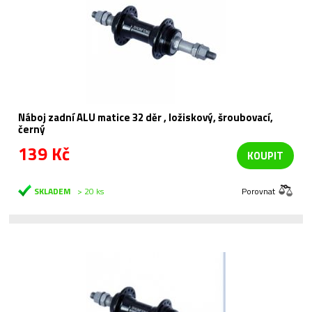
Náboj zadní ALU matice 32 děr , ložiskový, šroubovací,
černý
139 Kč
KOUPIT
SKLADEM
> 20 ks
Porovnat