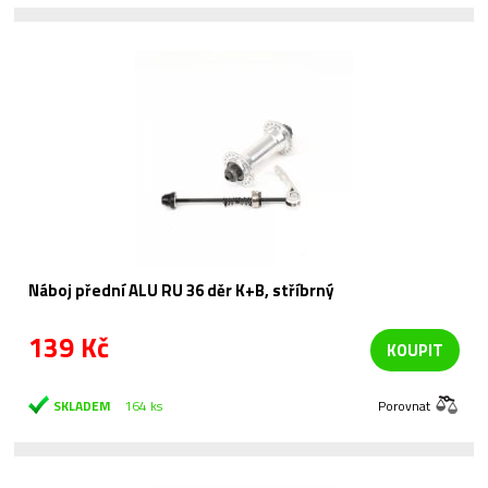
Náboj přední ALU RU 36 děr K+B, stříbrný
139 Kč
KOUPIT
SKLADEM
164 ks
Porovnat