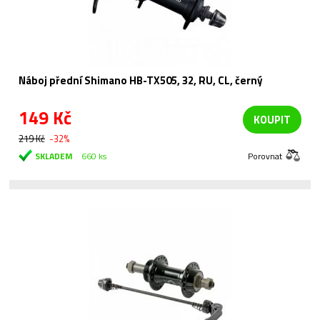
Náboj přední Shimano HB-TX505, 32, RU, CL, černý
149 Kč
KOUPIT
219 Kč
-32%
SKLADEM
660 ks
Porovnat