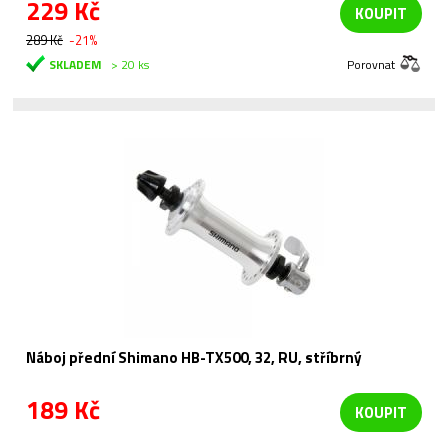
229 Kč
KOUPIT
289 Kč
-21%
SKLADEM
> 20 ks
Porovnat
Náboj přední Shimano HB-TX500, 32, RU, stříbrný
189 Kč
KOUPIT