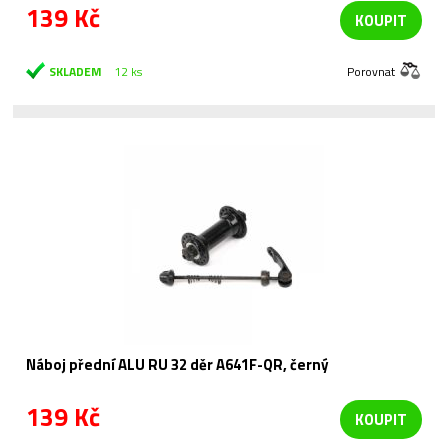
139 Kč
KOUPIT
SKLADEM
12 ks
Porovnat
Náboj přední ALU RU 32 děr A641F-QR, černý
139 Kč
KOUPIT