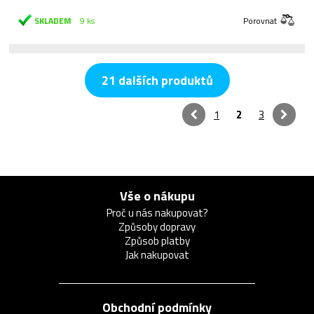
SKLADEM
9 ks
Porovnat
21 dalších produktů
1
2
3
Vše o nákupu
Proč u nás nakupovat?
Způsoby dopravy
Způsob platby
Jak nakupovat
Obchodní podmínky