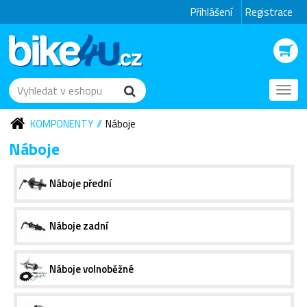
Přihlášení
Registrace
Toggl
navig
KOMPONENTY
Náboje
Náboje
Náboje přední
Náboje zadní
Náboje volnoběžné