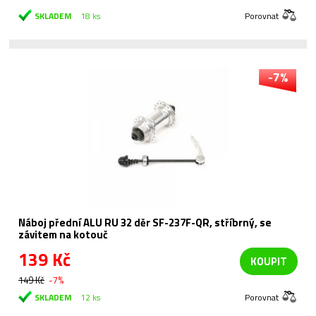
SKLADEM
18 ks
Porovnat
-7%
Náboj přední ALU RU 32 děr SF-237F-QR, stříbrný, se
závitem na kotouč
139 Kč
KOUPIT
149 Kč
-7%
SKLADEM
12 ks
Porovnat