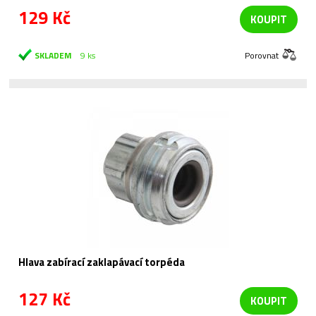
129 Kč
KOUPIT
SKLADEM
9 ks
Porovnat
Hlava zabírací zaklapávací torpéda
127 Kč
KOUPIT