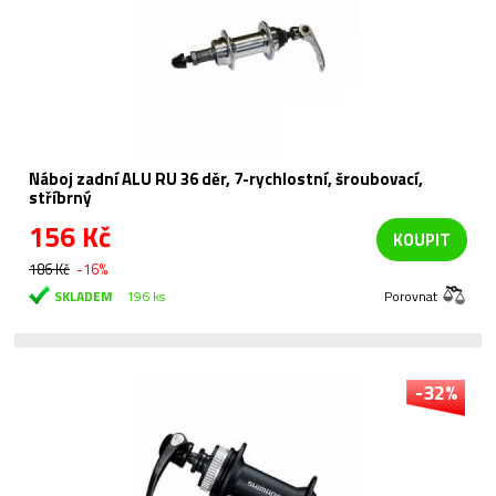
Náboj zadní ALU RU 36 děr, 7-rychlostní, šroubovací,
stříbrný
156 Kč
KOUPIT
186 Kč
-16%
SKLADEM
196 ks
Porovnat
-32%