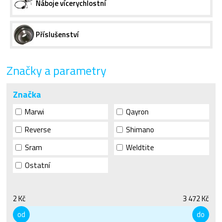
Náboje vícerychlostní
Příslušenství
Značky a parametry
Značka
Marwi
Qayron
Reverse
Shimano
Sram
Weldtite
Ostatní
2 Kč
3 472 Kč
od
do