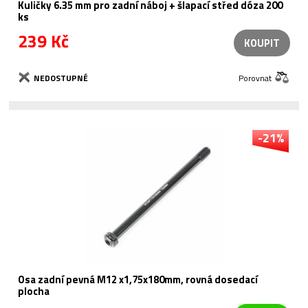
Kuličky 6.35 mm pro zadní náboj + šlapací střed dóza 200
ks
239 Kč
KOUPIT
NEDOSTUPNÉ
Porovnat
-21%
Osa zadní pevná M12 x1,75x180mm, rovná dosedací
plocha