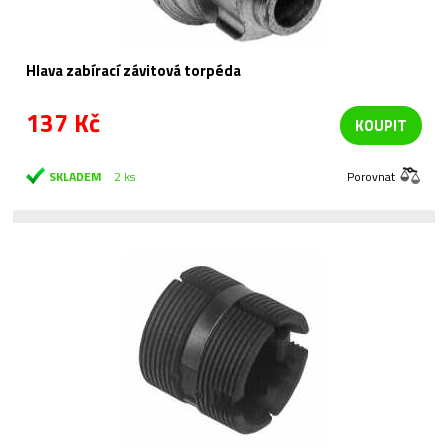
Hlava zabírací závitová torpéda
137 Kč
KOUPIT
SKLADEM
2 ks
Porovnat