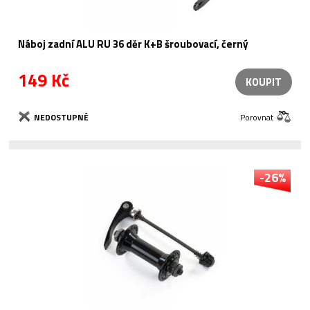
Náboj zadní ALU RU 36 děr K+B šroubovací, černý
149 Kč
KOUPIT
NEDOSTUPNÉ
Porovnat
-26%