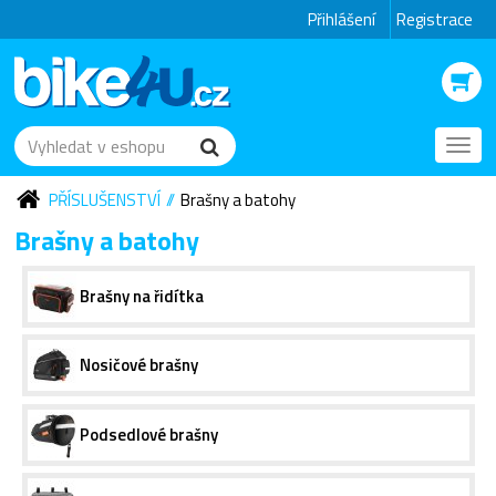
Přihlášení
Registrace
Toggl
navig
PŘÍSLUŠENSTVÍ
Brašny a batohy
Brašny a batohy
Brašny na řidítka
Nosičové brašny
Podsedlové brašny