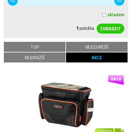
od
do
skladem
1
položka
TOP
NEJLEVNĚJŠÍ
NEJDRAŽŠÍ
AKCE
akce
zdarma