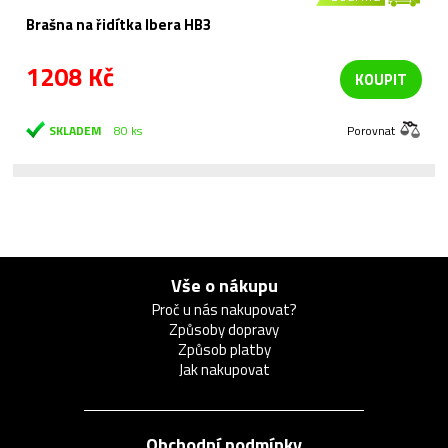
Brašna na řidítka Ibera HB3
1208 Kč
KOUPIT
SKLADEM
80 ks
Porovnat
Vše o nákupu
Proč u nás nakupovat?
Způsoby dopravy
Způsob platby
Jak nakupovat
Obchodní podmínky