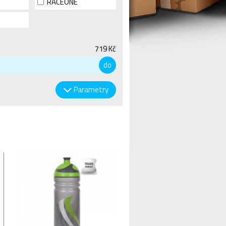
RACEONE
719 Kč
do
Parametry