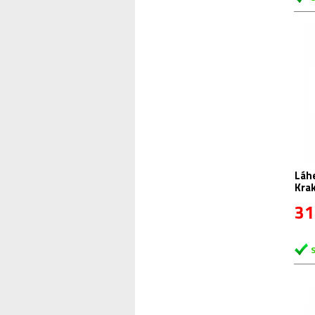
Láhev R+
Kra
31