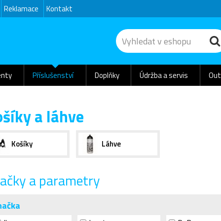
Reklamace
Kontakt
nty
Příslušenství
Doplňky
Údržba a servis
Out
šíky a láhve
Košíky
Láhve
ačky a parametry
načka