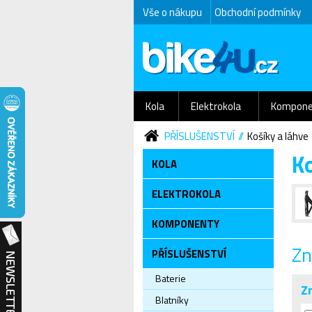
Vše o nákupu
Obchodní podmínky
Kola
Elektrokola
Kompone
PŘÍSLUŠENSTVÍ
Košíky a láhve
Ko
KOLA
ELEKTROKOLA
KOMPONENTY
Zn
PŘÍSLUŠENSTVÍ
Baterie
Z
Blatníky