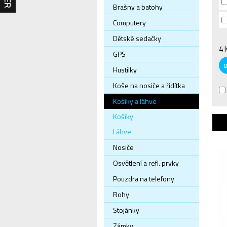
Brašny a batohy
Computery
Dětské sedačky
4 
GPS
Hustilky
Koše na nosiče a řidítka
Košíky a láhve
Košíky
Láhve
Nosiče
Osvětlení a refl. prvky
Pouzdra na telefony
Rohy
Stojánky
Zámky