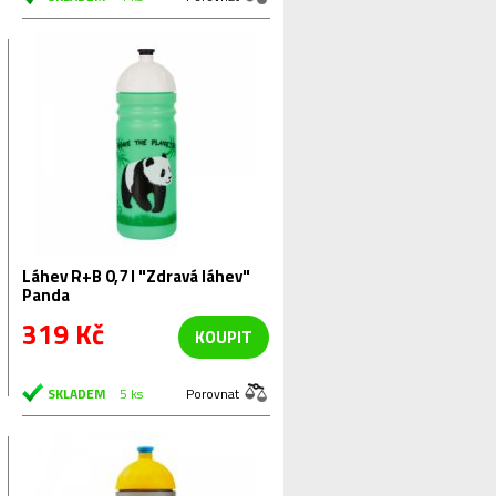
Láhev R+B 0,7 l "Zdravá láhev"
Panda
319 Kč
KOUPIT
SKLADEM
5 ks
Porovnat