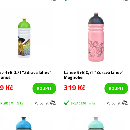
B 0,7 l "Zdravá láhev"
Láhev R+B 0,7 l "Zdravá láhev"
konoš
Magnolie
9 Kč
319 Kč
KOUPIT
KOUPIT
SKLADEM
5 ks
Porovnat
SKLADEM
4 ks
Porovnat