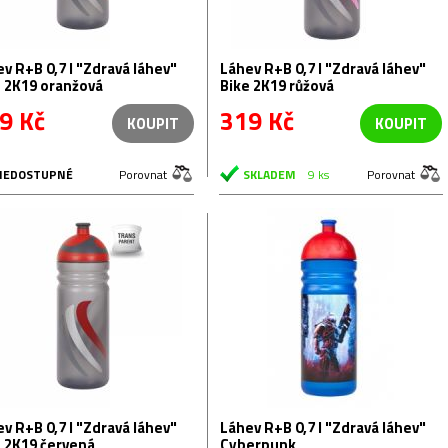
B 0,7 l "Zdravá láhev"
Láhev R+B 0,7 l "Zdravá láhev"
e 2K19 oranžová
Bike 2K19 růžová
9 Kč
319 Kč
KOUPIT
KOUPIT
NEDOSTUPNÉ
Porovnat
SKLADEM
9 ks
Porovnat
B 0,7 l "Zdravá láhev"
Láhev R+B 0,7 l "Zdravá láhev"
e 2K19 červená
Cyberpunk