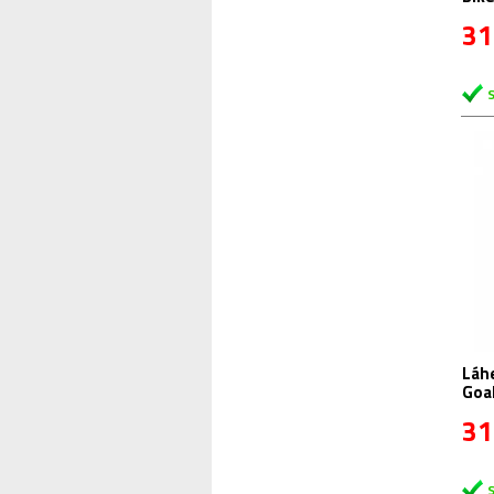
31
Láhev R+
Goa
31