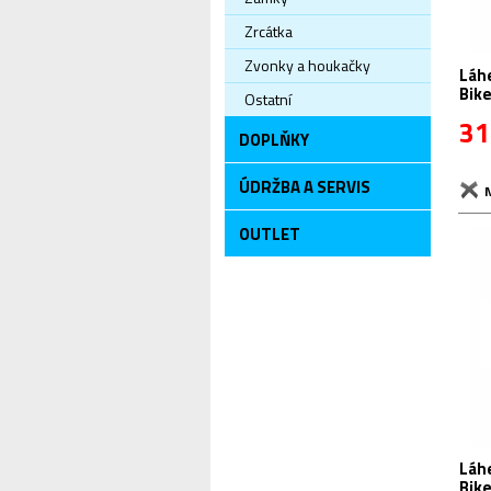
Zrcátka
Zvonky a houkačky
Láhev R+
Bik
Ostatní
31
DOPLŇKY
ÚDRŽBA A SERVIS
OUTLET
Láhev R+
Bik