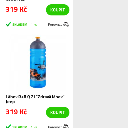
319 Kč
KOUPIT
SKLADEM
1 ks
Porovnat
Láhev R+B 0,7 l "Zdravá láhev"
Jeep
319 Kč
KOUPIT
SKLADEM
4 ks
Porovnat