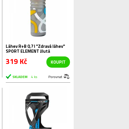
Láhev R+B 0,7 l "Zdravá láhev"
SPORT ELEMENT žlutá
319 Kč
KOUPIT
SKLADEM
4 ks
Porovnat