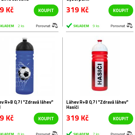
9 Kč
319 Kč
KOUPIT
KOUPIT
SKLADEM
2 ks
Porovnat
SKLADEM
9 ks
Porovnat
B 0,7 l "Zdravá láhev"
Láhev R+B 0,7 l "Zdravá láhev"
l
Hasiči
9 Kč
319 Kč
KOUPIT
KOUPIT
SKLADEM
8 ks
Porovnat
SKLADEM
7 ks
Porovnat