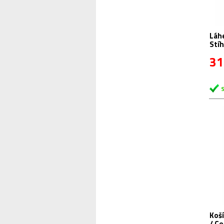
Láhev R+
Stí
31
Koší
/ Ce