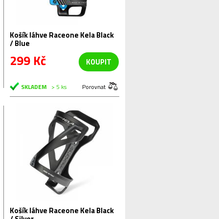
Košík láhve Raceone Kela Black
/ Blue
299 Kč
KOUPIT
SKLADEM
> 5 ks
Porovnat
Košík láhve Raceone Kela Black
/ Silver