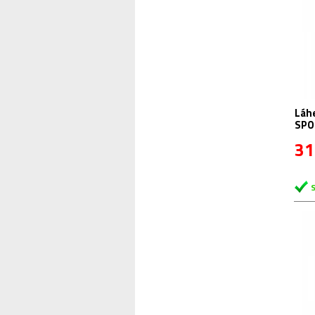
Láhev R+
SPO
31