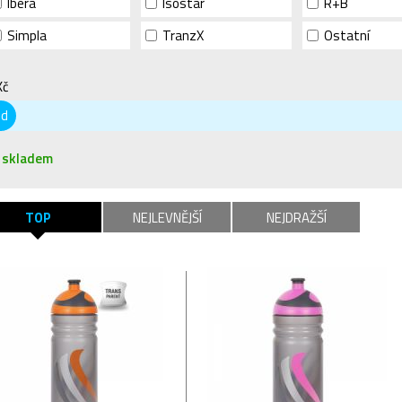
Ibera
Isostar
R+B
Simpla
TranzX
Ostatní
Kč
od
skladem
TOP
NEJLEVNĚJŠÍ
NEJDRAŽŠÍ