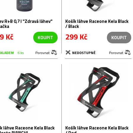
B 0,7 l "Zdravá láhev"
Košík láhve Raceone Kela Black
hačka
/ Black
9 Kč
299 Kč
KOUPIT
KOUPIT
SKLADEM
6 ks
Porovnat
NEDOSTUPNÉ
Porovnat
k láhve Raceone Kela Black
Košík láhve Raceone Kela Black
leste BIANCHI
/ Red