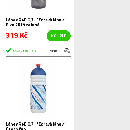
Láhev R+B 0,7 l "Zdravá láhev"
Bike 2K19 zelená
319 Kč
KOUPIT
SKLADEM
5 ks
Porovnat
Láhev R+B 0,7 l "Zdravá láhev"
Czech fan