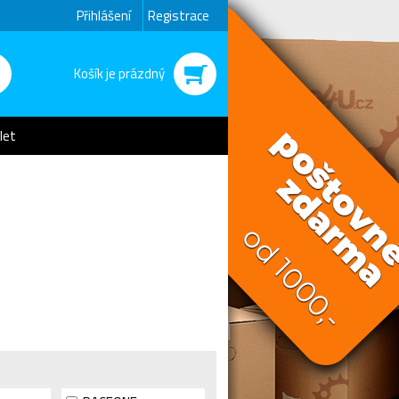
Přihlášení
Registrace
Košík je prázdný
let