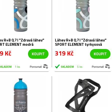
B 0,7 l "Zdravá láhev"
Láhev R+B 0,7 l "Zdravá láhev"
RT ELEMENT modrá
SPORT ELEMENT tyrkysová
9 Kč
319 Kč
KOUPIT
KOUPIT
SKLADEM
1 ks
Porovnat
SKLADEM
5 ks
Porovnat