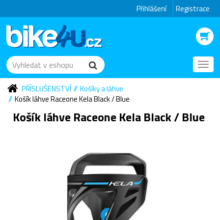
Přihlášení
Registrace
Toggl
navig
PŘÍSLUŠENSTVÍ
Košíky a láhve
Košík láhve Raceone Kela Black / Blue
Košík láhve Raceone Kela Black / Blue