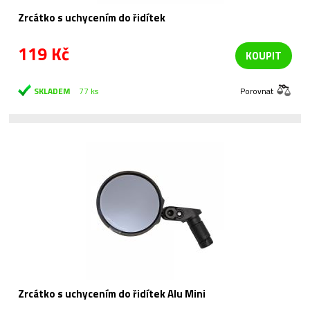
Zrcátko s uchycením do řidítek
119 Kč
KOUPIT
SKLADEM
77 ks
Porovnat
Zrcátko s uchycením do řidítek Alu Mini