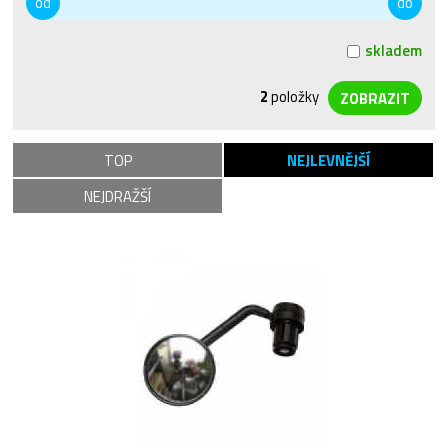
od
do
skladem
2
položky
TOP
NEJLEVNĚJŠÍ
NEJDRAŽŠÍ