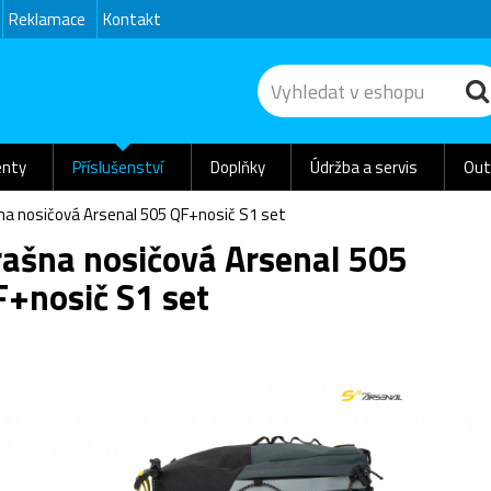
Reklamace
Kontakt
nty
Příslušenství
Doplňky
Údržba a servis
Out
na nosičová Arsenal 505 QF+nosič S1 set
rašna nosičová Arsenal 505
F+nosič S1 set