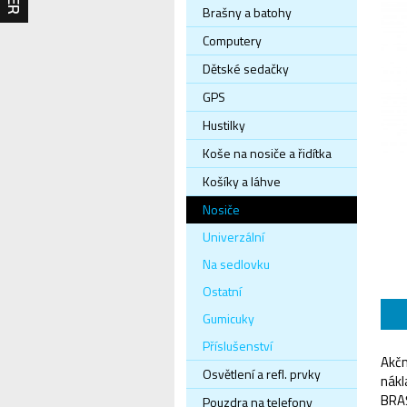
Brašny a batohy
Computery
Dětské sedačky
GPS
Hustilky
Koše na nosiče a řidítka
Košíky a láhve
Nosiče
Univerzální
Na sedlovku
Ostatní
Gumicuky
Příslušenství
Akčn
Osvětlení a refl. prvky
nákl
BRA
Pouzdra na telefony