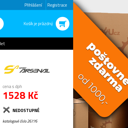
Přihlášení
Registrace
Košík je prázdný
let
cena s dph
1528 Kč
NEDOSTUPNÉ
katalogové číslo 26776