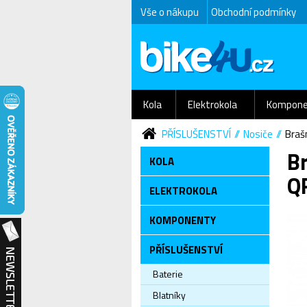
Vše o nákupu
Obchodní podmínky
Kola
Elektrokola
Kompone
PŘÍSLUŠENSTVÍ
Nosiče
Braš
B
KOLA
Q
ELEKTROKOLA
KOMPONENTY
PŘÍSLUŠENSTVÍ
Baterie
Blatníky