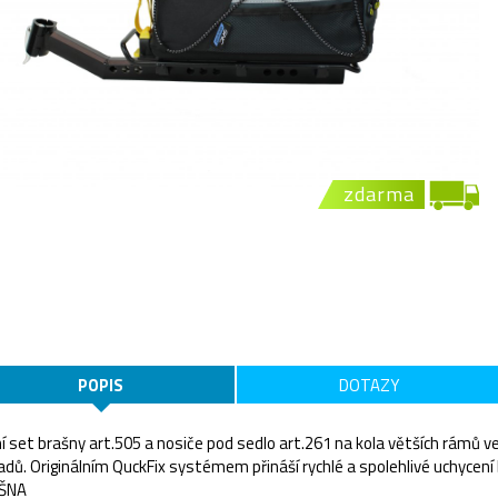
zdarma
POPIS
DOTAZY
í set brašny art.505 a nosiče pod sedlo art.261 na kola větších rámů ve 
adů. Originálním QuckFix systémem přináší rychlé a spolehlivé uchycení 
ŠNA