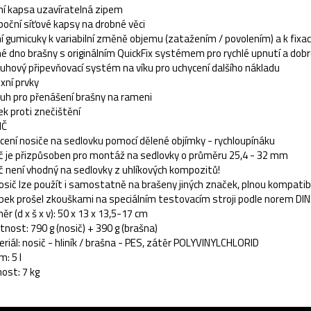
ní kapsa uzavíratelná zipem
boční síťové kapsy na drobné věci
í gumicuky k variabilní změně objemu (zatažením / povolením) a k fixac
é dno brašny s originálním QuickFix systémem pro rychlé upnutí a dobr
uhový připevňovací systém na víku pro uchycení dalšího nákladu
exní prvky
uh pro přenášení brašny na rameni
ek proti znečištění
IČ
cení nosiče na sedlovku pomocí dělené objímky - rychloupínáku
č je přizpůsoben pro montáž na sedlovky o průměru 25,4 - 32 mm
č není vhodný na sedlovky z uhlíkových kompozitů!
osič lze použít i samostatně na brašeny jiných značek, plnou kompatibi
bek prošel zkouškami na speciálním testovacím stroji podle norem D
ěr (d x š x v): 50 x 13 x 13,5-17 cm
nost: 790 g (nosič) + 390 g (brašna)
riál: nosič - hliník / brašna - PES, zátěr POLYVINYLCHLORID
m: 5 l
ost: 7 kg