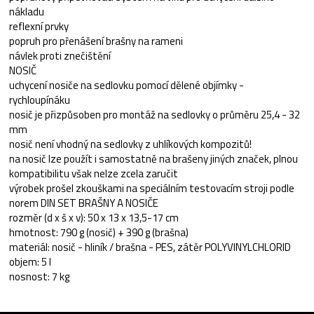
nákladu
reflexní prvky
popruh pro přenášení brašny na rameni
návlek proti znečištění
NOSIČ
uchycení nosiče na sedlovku pomocí dělené objímky -
rychloupínáku
nosič je přizpůsoben pro montáž na sedlovky o průměru 25,4 - 32
mm
nosič není vhodný na sedlovky z uhlíkových kompozitů!
na nosič lze použít i samostatně na brašeny jiných značek, plnou
kompatibilitu však nelze zcela zaručit
výrobek prošel zkouškami na speciálním testovacím stroji podle
norem DIN SET BRAŠNY A NOSIČE
rozměr (d x š x v): 50 x 13 x 13,5-17 cm
hmotnost: 790 g (nosič) + 390 g (brašna)
materiál: nosič - hliník / brašna - PES, zátěr POLYVINYLCHLORID
objem: 5 l
nosnost: 7 kg