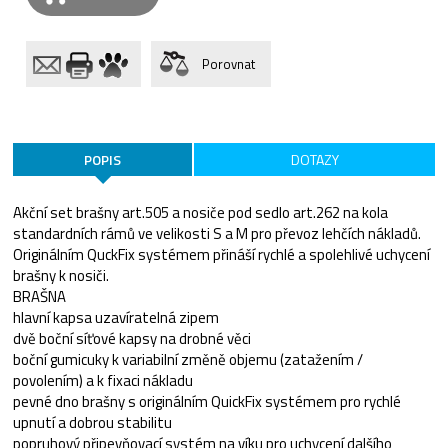
Porovnat
POPIS
DOTAZY
Akční set brašny art.505 a nosiče pod sedlo art.262 na kola
standardních rámů ve velikosti S a M pro převoz lehčích nákladů.
Originálním QuckFix systémem přináší rychlé a spolehlivé uchycení
brašny k nosiči.
BRAŠNA
hlavní kapsa uzavíratelná zipem
dvě boční síťové kapsy na drobné věci
boční gumicuky k variabilní změně objemu (zatažením /
povolením) a k fixaci nákladu
pevné dno brašny s originálním QuickFix systémem pro rychlé
upnutí a dobrou stabilitu
popruhový připevňovací systém na víku pro uchycení dalšího