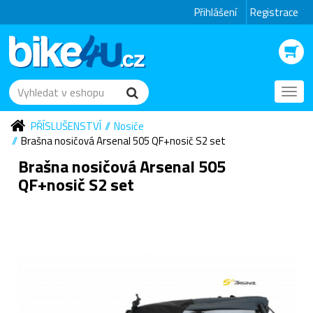
Přihlášení
Registrace
Toggl
navig
PŘÍSLUŠENSTVÍ
Nosiče
Brašna nosičová Arsenal 505 QF+nosič S2 set
Brašna nosičová Arsenal 505
QF+nosič S2 set