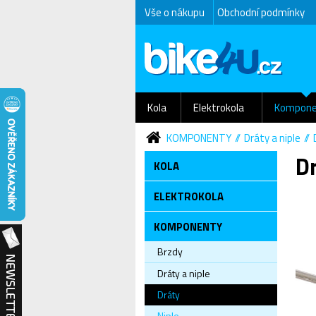
Vše o nákupu
Obchodní podmínky
Kola
Elektrokola
Kompone
KOMPONENTY
Dráty a niple
D
KOLA
ELEKTROKOLA
KOMPONENTY
Brzdy
Dráty a niple
Dráty
Niple