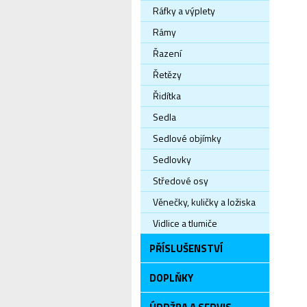
Ráfky a výplety
Rámy
Řazení
Řetězy
Řidítka
Sedla
Sedlové objímky
Sedlovky
Středové osy
Věnečky, kuličky a ložiska
Vidlice a tlumiče
PŘÍSLUŠENSTVÍ
DOPLŇKY