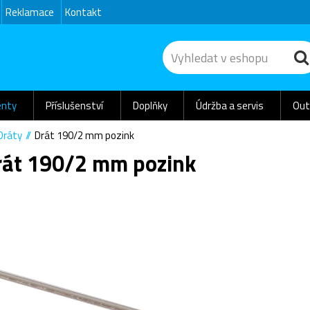
Reklamace
Kontakt
nty
Příslušenství
Doplňky
Údržba a servis
Out
Dráty
Drát 190/2 mm pozink
rát 190/2 mm pozink