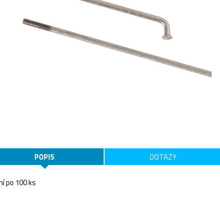
POPIS
DOTAZY
ní po 100 ks