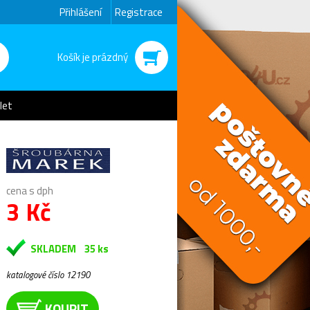
Přihlášení
Registrace
Košík je prázdný
let
cena s dph
3 Kč
SKLADEM
35 ks
katalogové číslo 12190
KOUPIT