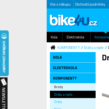
Vše o nákupu
Obchodní podmínky
Kola
Elektrokola
Kompone
KOMPONENTY
Dráty a niple
D
KOLA
ELEKTROKOLA
KOMPONENTY
Brzdy
Dráty a niple
Dráty
Niple