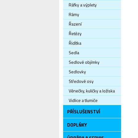
Ráfky a výplety
Rámy
Řazení
Řetězy
Řidítka
Sedla
Sedlové objímky
Sedlovky
Středové osy
Věnečky, kuličky a ložiska
Vidlice a tlumiče
PŘÍSLUŠENSTVÍ
DOPLŇKY