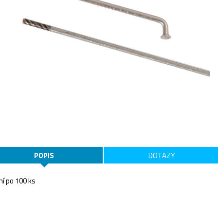
POPIS
DOTAZY
ní po 100 ks