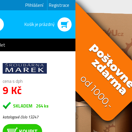
Přihlášení
Registrace
Košík je prázdný
let
cena s dph
9 Kč
SKLADEM
264 ks
katalogové číslo 13247
KOUPIT