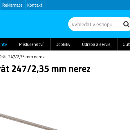
Reklamace
Kontakt
nty
Příslušenství
Doplňky
Údržba a servis
Out
Drát 247/2,35 mm nerez
rát 247/2,35 mm nerez