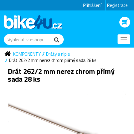
Přihlášení
Registrace
Toggl
navig
KOMPONENTY
Dráty a niple
Drát 262/2 mm nerez chrom přímý sada 28 ks
Drát 262/2 mm nerez chrom přímý
sada 28 ks