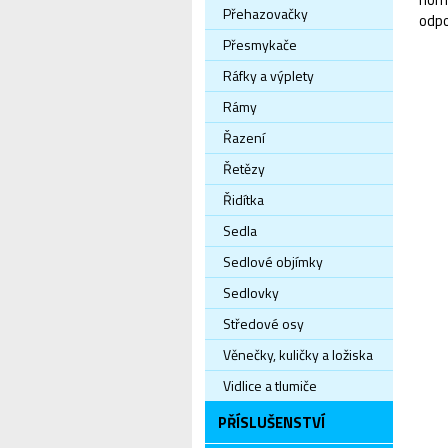
Přehazovačky
odpo
Přesmykače
Ráfky a výplety
Rámy
Řazení
Řetězy
Řidítka
Sedla
Sedlové objímky
Sedlovky
Středové osy
Věnečky, kuličky a ložiska
Vidlice a tlumiče
PŘÍSLUŠENSTVÍ