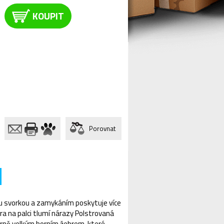
KOUPIT
Porovnat
ou svorkou a zamykáním poskytuje více
ra na palci tlumí nárazy Polstrovaná
měrně velkým horním žebrem, které