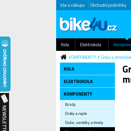
Vše o nákupu
Obchodní podmínky
Kola
Elektrokola
Kompone
KOMPONENTY
Gripy a omotáv
G
KOLA
m
ELEKTROKOLA
KOMPONENTY
Brzdy
Dráty a niple
Duše, ventilky a tmely