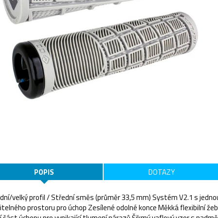
POPIS
DOTAZY
dní/velký profil / Střední směs (průměr 33,5 mm) Systém V2.1 s jedn
itelného prostoru pro úchop Zesílené odolné konce Měkká flexibilní žeb
í část úchopu pro vynikající tlumení nárazů Šikmý vaflový vzor s nad