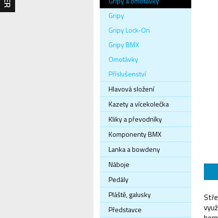
Gripy a omotávky
Gripy
Gripy Lock-On
Gripy BMX
Omotávky
Příslušenství
Hlavová složení
Kazety a vícekolečka
Kliky a převodníky
Komponenty BMX
Lanka a bowdeny
Náboje
Pedály
Pláště, galusky
Stře
využ
Představce
horn