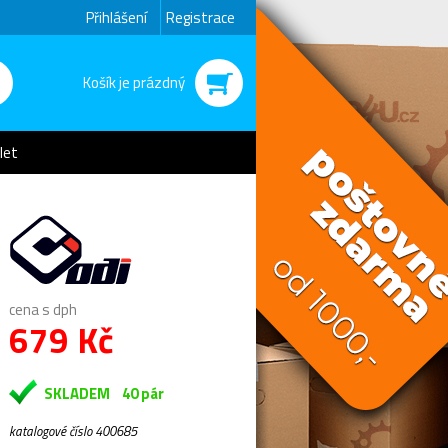
Přihlášení
Registrace
Košík je prázdný
let
cena s dph
679 Kč
SKLADEM
40 pár
katalogové číslo 400685