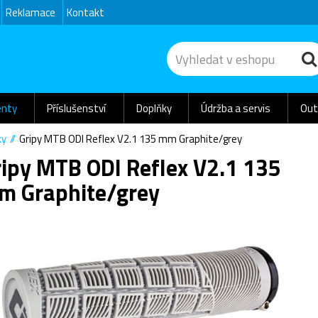
Reklamace
Kontakt
nty
Příslušenství
Doplňky
Údržba a servis
Out
ky
Gripy MTB ODI Reflex V2.1 135 mm Graphite/grey
ripy MTB ODI Reflex V2.1 135
m Graphite/grey