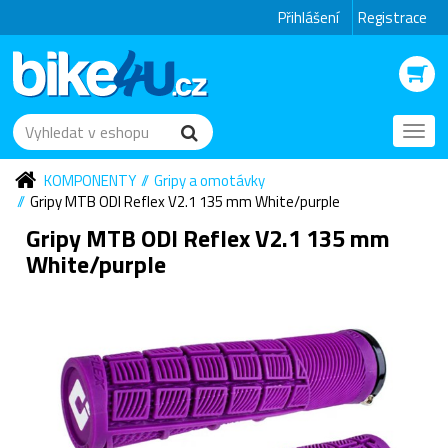
Přihlášení
Registrace
Toggl
navig
KOMPONENTY
Gripy a omotávky
Gripy MTB ODI Reflex V2.1 135 mm White/purple
Gripy MTB ODI Reflex V2.1 135 mm
White/purple