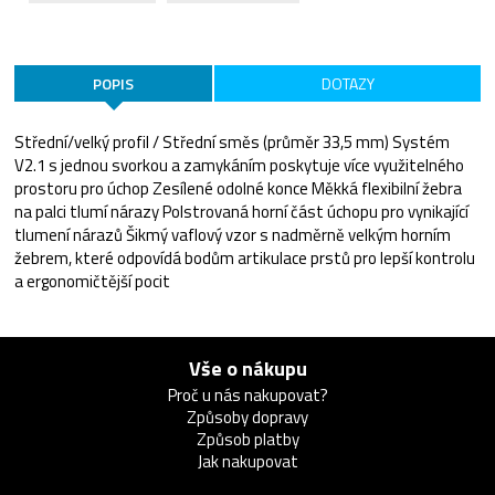
POPIS
DOTAZY
Střední/velký profil / Střední směs (průměr 33,5 mm) Systém
V2.1 s jednou svorkou a zamykáním poskytuje více využitelného
prostoru pro úchop Zesílené odolné konce Měkká flexibilní žebra
na palci tlumí nárazy Polstrovaná horní část úchopu pro vynikající
tlumení nárazů Šikmý vaflový vzor s nadměrně velkým horním
žebrem, které odpovídá bodům artikulace prstů pro lepší kontrolu
a ergonomičtější pocit
Vše o nákupu
Proč u nás nakupovat?
Způsoby dopravy
Způsob platby
Jak nakupovat