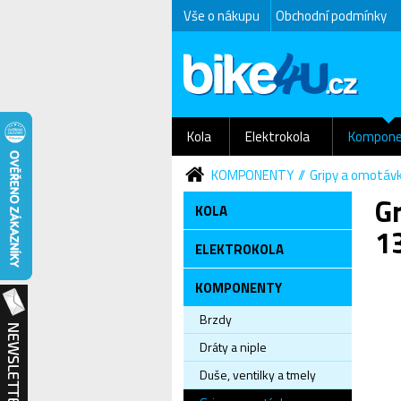
Vše o nákupu
Obchodní podmínky
Kola
Elektrokola
Kompone
KOMPONENTY
Gripy a omotáv
Gr
KOLA
1
ELEKTROKOLA
KOMPONENTY
Brzdy
Dráty a niple
Duše, ventilky a tmely