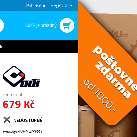
Přihlášení
Registrace
Košík je prázdný
let
cena s dph
679 Kč
NEDOSTUPNÉ
katalogové číslo 400691