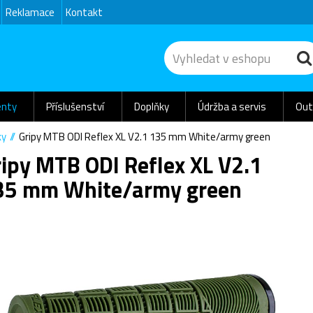
Reklamace
Kontakt
nty
Příslušenství
Doplňky
Údržba a servis
Out
ky
Gripy MTB ODI Reflex XL V2.1 135 mm White/army green
ipy MTB ODI Reflex XL V2.1
35 mm White/army green