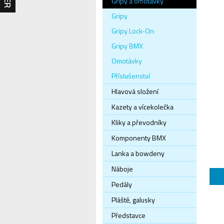
Gripy a omotávky
Gripy
Gripy Lock-On
Gripy BMX
Omotávky
Příslušenství
Hlavová složení
Kazety a vícekolečka
Kliky a převodníky
Komponenty BMX
Lanka a bowdeny
Náboje
Pedály
Pláště, galusky
Představce