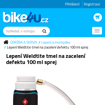
Přihlášení
Registrace
Toggl
navig
ÚDRŽBA A SERVIS
Lepení a montpáky
Lepení Weldtite tmel na zacelení defektu 100 ml sprej
Lepení Weldtite tmel na zacelení
defektu 100 ml sprej