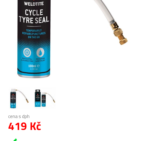
cena s dph
419 Kč