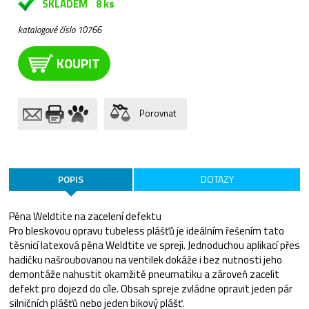
SKLADEM
8 ks
katalogové číslo 10766
KOUPIT
Porovnat
POPIS
DOTAZY
Pěna Weldtite na zacelení defektu
Pro bleskovou opravu tubeless plášťů je ideálním řešením tato
těsnicí latexová pěna Weldtite ve spreji. Jednoduchou aplikací přes
hadičku našroubovanou na ventilek dokáže i bez nutnosti jeho
demontáže nahustit okamžitě pneumatiku a zároveň zacelit
defekt pro dojezd do cíle. Obsah spreje zvládne opravit jeden pár
silničních plášťů nebo jeden bikový plášť.