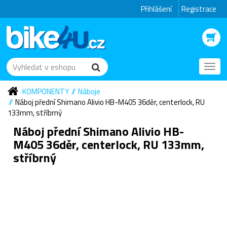
Přihlášení
Registrace
Toggl
navig
KOMPONENTY
Náboje
Náboj přední Shimano Alivio HB-M405 36děr, centerlock, RU
133mm, stříbrný
Náboj přední Shimano Alivio HB-
M405 36děr, centerlock, RU 133mm,
stříbrný