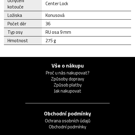
Uchycení
Center Lock
kotouče
Ložiska
Konusová
Počet děr
36
Typ osy
RU osa 9 mm
Hmotnost
275 g
Vše o nákupu
Proč u nás nakupovat?
Způsoby dopravy
Způsob platby
Jak nakupovat
Obchodní podmínky
Ochrana osobních údajů
Obchodní podmínky