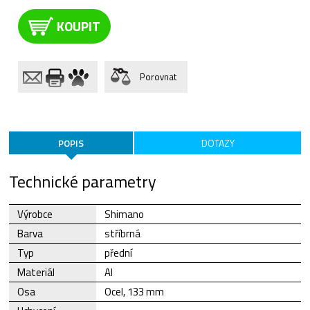
KOUPIT
Porovnat
POPIS
DOTAZY
Technické parametry
Výrobce
Shimano
Barva
stříbrná
Typ
přední
Materiál
Al
Osa
Ocel, 133 mm