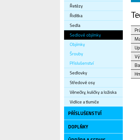
Řetězy
Te
Řidítka
Sedla
Pr
Sedlové objímky
Ma
Objímky
Up
Šrouby
Vý
Příslušenství
Ba
Sedlovky
Hm
Středové osy
Věnečky, kuličky a ložiska
Vidlice a tlumiče
PŘÍSLUŠENSTVÍ
DOPLŇKY