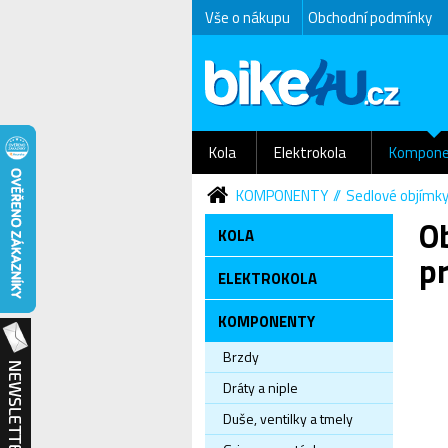
Vše o nákupu
Obchodní podmínky
Kola
Elektrokola
Kompone
KOMPONENTY
Sedlové objímk
Ob
KOLA
pr
ELEKTROKOLA
KOMPONENTY
Brzdy
Dráty a niple
Duše, ventilky a tmely