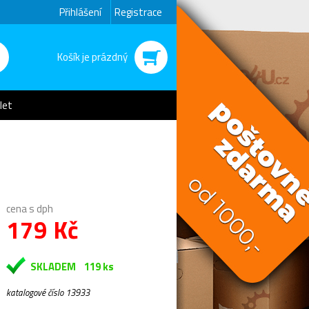
Přihlášení
Registrace
Košík je prázdný
let
cena s dph
179 Kč
SKLADEM
119 ks
katalogové číslo 13933