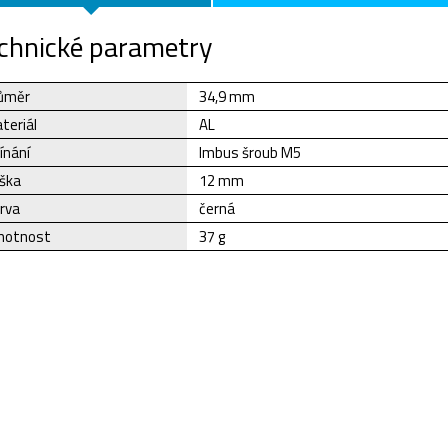
chnické parametry
ůměr
34,9 mm
teriál
AL
ínání
Imbus šroub M5
ška
12 mm
rva
černá
otnost
37 g