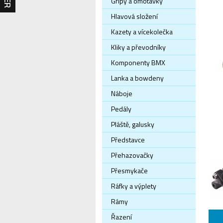
Gripy a omotávky
Hlavová složení
Kazety a vícekolečka
Kliky a převodníky
Komponenty BMX
Lanka a bowdeny
Náboje
Pedály
Pláště, galusky
Představce
Přehazovačky
Přesmykače
Ráfky a výplety
Rámy
Řazení