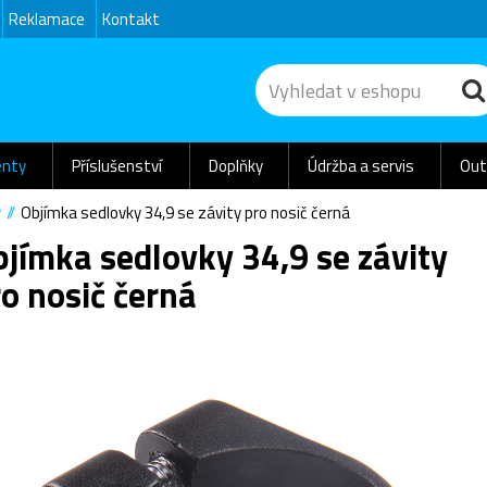
Reklamace
Kontakt
nty
Příslušenství
Doplňky
Údržba a servis
Out
y
Objímka sedlovky 34,9 se závity pro nosič černá
jímka sedlovky 34,9 se závity
o nosič černá