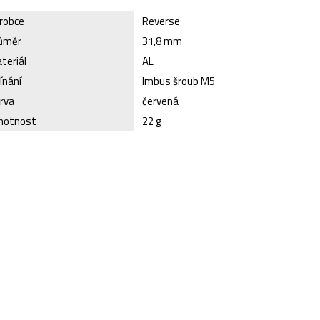
robce
Reverse
ůměr
31,8 mm
teriál
AL
ínání
Imbus šroub M5
rva
červená
otnost
22 g