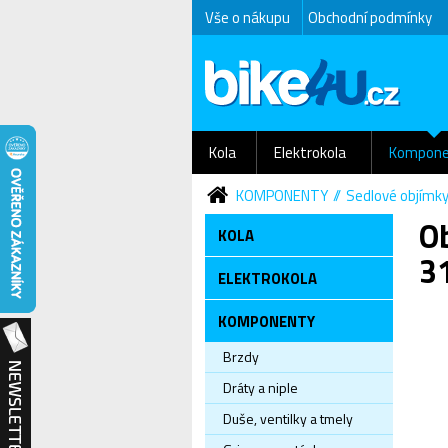
Vše o nákupu
Obchodní podmínky
Kola
Elektrokola
Kompone
KOMPONENTY
Sedlové objímk
O
KOLA
3
ELEKTROKOLA
KOMPONENTY
Brzdy
Dráty a niple
Duše, ventilky a tmely