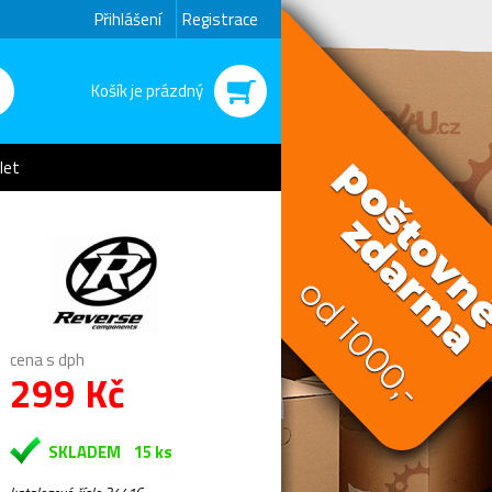
Přihlášení
Registrace
Košík je prázdný
let
cena s dph
299 Kč
SKLADEM
15 ks