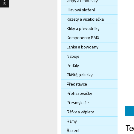
Gripy a omotávky
Hlavová složení
Kazety a vícekolečka
Kliky a převodníky
Komponenty BMX
Lanka a bowdeny
Náboje
Pedály
Pláště, galusky
Představce
Přehazovačky
Přesmykače
Ráfky a výplety
Rámy
Te
Řazení