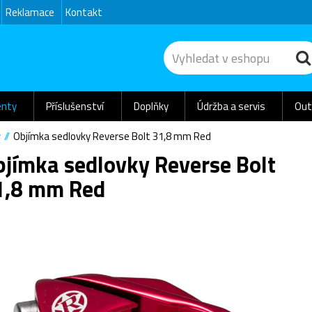
Reklamace
Kontakt
nty
Příslušenství
Doplňky
Údržba a servis
Out
y
Objímka sedlovky Reverse Bolt 31,8 mm Red
bjímka sedlovky Reverse Bolt
1,8 mm Red