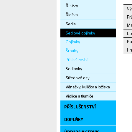
Řetězy
Vý
Řidítka
Pr
Sedla
Ma
Sedlové objímky
Up
Ba
Objímky
Hm
Šrouby
Příslušenství
Sedlovky
Středové osy
Věnečky, kuličky a ložiska
Vidlice a tlumiče
PŘÍSLUŠENSTVÍ
DOPLŇKY