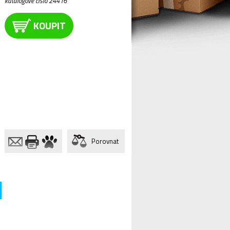
katalogové číslo 24416
KOUPIT
Porovnat