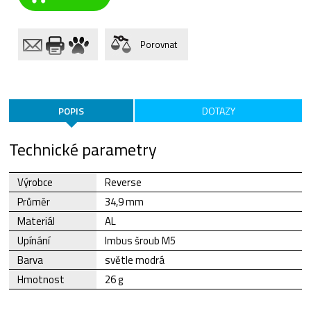
Porovnat
POPIS
DOTAZY
Technické parametry
Výrobce
Reverse
Průměr
34,9 mm
Materiál
AL
Upínání
Imbus šroub M5
Barva
světle modrá
Hmotnost
26 g