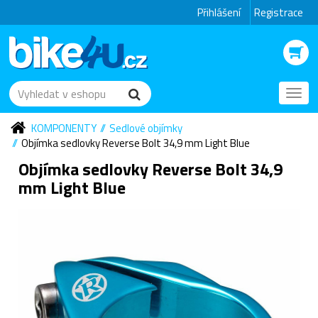
Přihlášení
Registrace
Toggl
navig
KOMPONENTY
Sedlové objímky
Objímka sedlovky Reverse Bolt 34,9 mm Light Blue
Objímka sedlovky Reverse Bolt 34,9
mm Light Blue