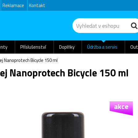
Reklamace
Kontakt
nty
Příslušenství
Doplňky
Údržba a servis
Out
ej Nanoprotech Bicycle 150 ml
ej Nanoprotech Bicycle 150 ml
akce