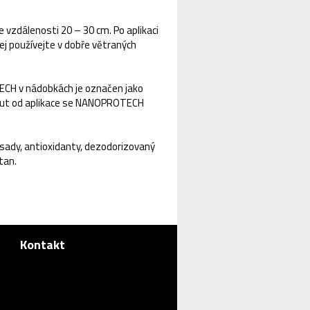
e vzdálenosti 20 – 30 cm. Po aplikaci
j používejte v dobře větraných
ECH v nádobkách je označen jako
minut od aplikace se NANOPROTECH
ísady, antioxidanty, dezodorizovaný
tan.
Kontakt