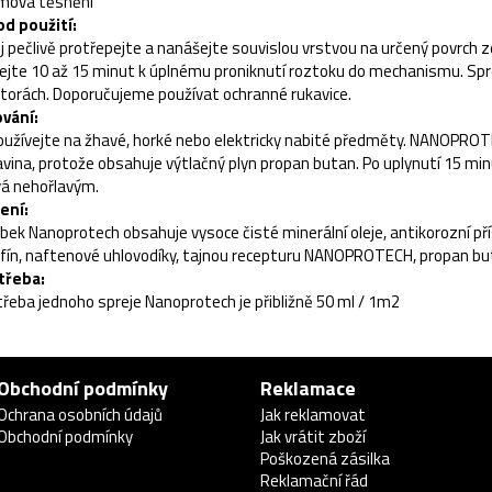
mová těsnění
d použití:
j pečlivě protřepejte a nanášejte souvislou vrstvou na určený povrch z
ejte 10 až 15 minut k úplnému proniknutí roztoku do mechanismu. Spre
torách. Doporučujeme používat ochranné rukavice.
vání:
užívejte na žhavé, horké nebo elektricky nabité předměty. NANOPROT
avina, protože obsahuje výtlačný plyn propan butan. Po uplynutí 15 
á nehořlavým.
ení:
bek Nanoprotech obsahuje vysoce čisté minerální oleje, antikorozní př
fín, naftenové uhlovodíky, tajnou recepturu NANOPROTECH, propan bu
třeba:
řeba jednoho spreje Nanoprotech je přibližně 50 ml / 1m2
Obchodní podmínky
Reklamace
Ochrana osobních údajů
Jak reklamovat
Obchodní podmínky
Jak vrátit zboží
Poškozená zásilka
Reklamační řád