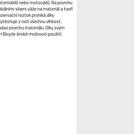
d automobilů nebo motocyklů. Na povrchu
kálními silami váže na materiál a tvoří
nzervační roztok proniká díky
ytěsňuje z nich všechnu vlhkost.
adaci povrchu materiálu. Díky svým
icycle široké možnosti použití.