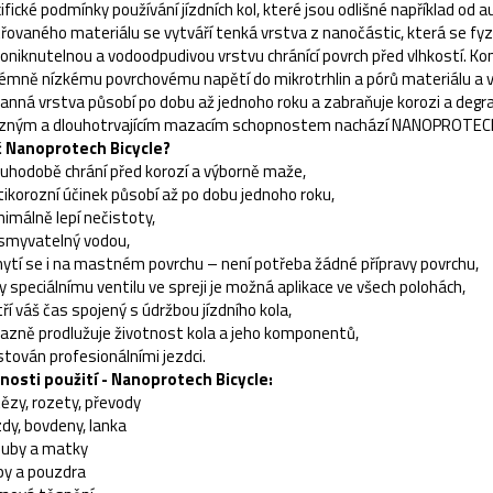
ifické podmínky používání jízdních kol, které jsou odlišné například o
řovaného materiálu se vytváří tenká vrstva z nanočástic, která se fyzi
oniknutelnou a vodoodpudivou vrstvu chránící povrch před vlhkostí. Ko
émně nízkému povrchovému napětí do mikrotrhlin a pórů materiálu a v
anná vrstva působí po dobu až jednoho roku a zabraňuje korozi a degr
zným a dlouhotrvajícím mazacím schopnostem nachází NANOPROTECH B
č Nanoprotech Bicycle?
ouhodobě chrání před korozí a výborně maže,
tikorozní účinek působí až po dobu jednoho roku,
nimálně lepí nečistoty,
smyvatelný vodou,
hytí se i na mastném povrchu – není potřeba žádné přípravy povrchu,
ky speciálnímu ventilu ve spreji je možná aplikace ve všech polohách,
tří váš čas spojený s údržbou jízdního kola,
razně prodlužuje životnost kola a jeho komponentů,
stován profesionálními jezdci.
osti použití - Nanoprotech Bicycle:
tězy, rozety, převody
zdy, bovdeny, lanka
ouby a matky
py a pouzdra