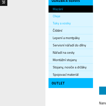
ÚDRŽBA A SERVIS
Mazání
Oleje
Tuky a vosky
Čištění
Lepení a montpáky
Servisní nářadí do dílny
Nářadí na cesty
Montážní stojany
Stojany, nosiče a držáky
Spojovací materiál
OUTLET
Nano