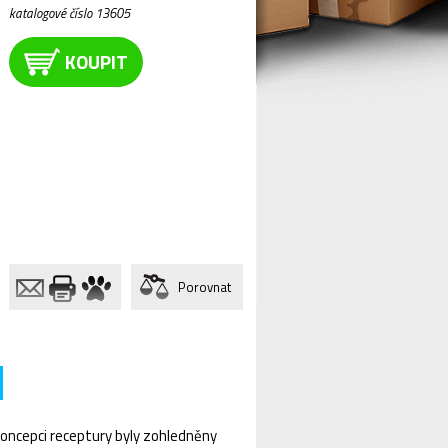
katalogové číslo 13605
KOUPIT
Porovnat
i koncepci receptury byly zohledněny