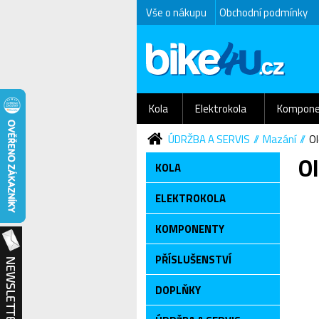
Vše o nákupu
Obchodní podmínky
Kola
Elektrokola
Kompone
ÚDRŽBA A SERVIS
Mazání
Ol
Ol
KOLA
ELEKTROKOLA
KOMPONENTY
PŘÍSLUŠENSTVÍ
DOPLŇKY