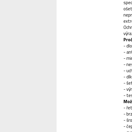
spec
ošet
nepr
extr
Ochr
výra
Pro
- dl
- an
- mi
- ne
- uc
- dí
- še
- vý
- te
Možn
- ře
- br
- šr
- če