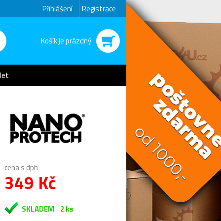
Přihlášení
Registrace
Košík je prázdný
let
cena s dph
349 Kč
SKLADEM
2 ks