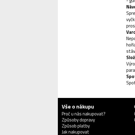
- gu
Návo
Spre
vyčk
pros
Varo
Nepo
hořl
stáv
Slož
Výro
para
Spo
Spot
Vše o nákupu
Proč u nás nakupovat?
Způsoby dopravy
Způsob platby
Jak nakupovat