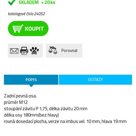
SKLADEM
> 20 ks
katalogové číslo 24052
KOUPIT
Porovnat
POPIS
DOTAZY
Zadní pevná osa.
průměr M12
stoupání závitu P 1,75, délka závitu 20 mm
délka osy 180mm(bez hlavy)
rovná dosedací plocha, verze na imbus vel. 10 mm, hlava 19 mm