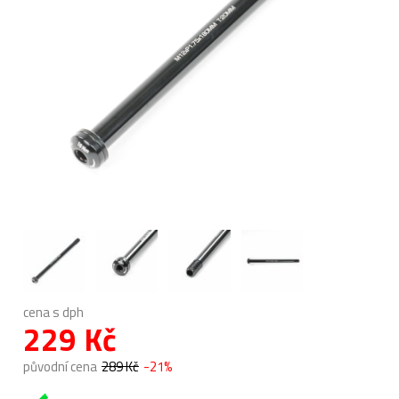
cena s dph
229 Kč
původní cena
289 Kč
-21%