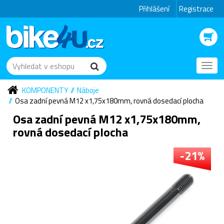
Přihlášení
Registrace
Toggl
navig
KOMPONENTY
Náboje
Osa zadní pevná M12 x1,75x180mm, rovná dosedací plocha
Osa zadní pevná M12 x1,75x180mm,
rovná dosedací plocha
-21%