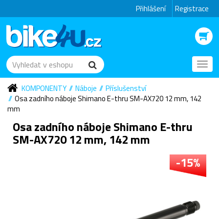
Přihlášení
Registrace
Toggl
navig
KOMPONENTY
Náboje
Příslušenství
Osa zadního náboje Shimano E-thru SM-AX720 12 mm, 142
mm
Osa zadního náboje Shimano E-thru
SM-AX720 12 mm, 142 mm
-15%