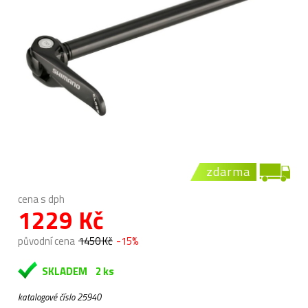
zdarma
cena s dph
1229 Kč
původní cena
1450 Kč
-15%
SKLADEM
2 ks
katalogové číslo 25940