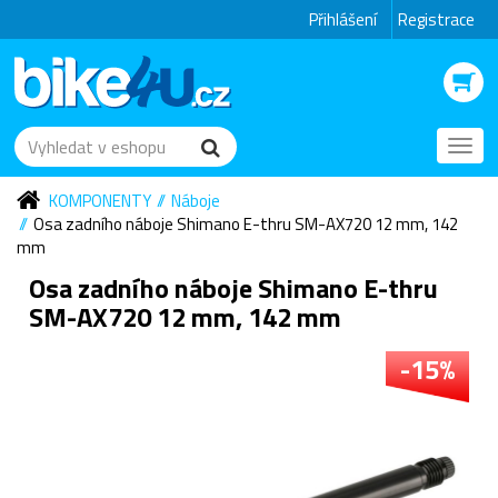
Přihlášení
Registrace
Toggl
navig
KOMPONENTY
Náboje
Osa zadního náboje Shimano E-thru SM-AX720 12 mm, 142
mm
Osa zadního náboje Shimano E-thru
SM-AX720 12 mm, 142 mm
-15%