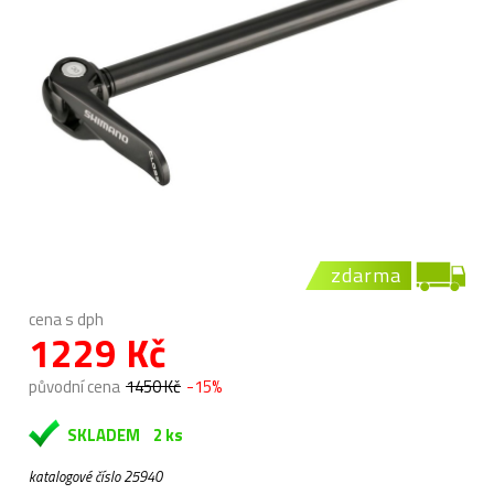
zdarma
cena s dph
1229 Kč
původní cena
1450 Kč
-15%
SKLADEM
2 ks
katalogové číslo 25940