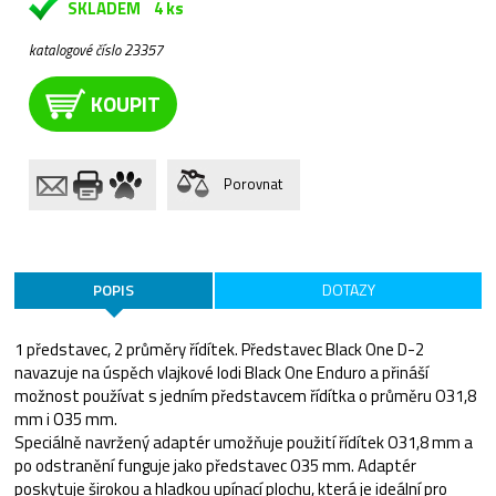
SKLADEM
4 ks
katalogové číslo 23357
KOUPIT
Porovnat
POPIS
DOTAZY
1 představec, 2 průměry řídítek. Představec Black One D-2
navazuje na úspěch vlajkové lodi Black One Enduro a přináší
možnost používat s jedním představcem řídítka o průměru O31,8
mm i O35 mm.
Speciálně navržený adaptér umožňuje použití řídítek O31,8 mm a
po odstranění funguje jako představec O35 mm. Adaptér
poskytuje širokou a hladkou upínací plochu, která je ideální pro