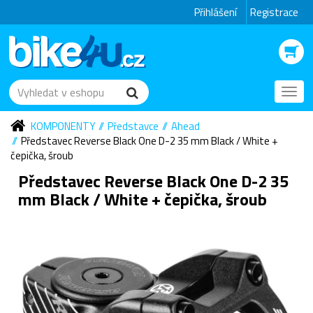
Přihlášení
Registrace
Toggl
navig
KOMPONENTY
Představce
Ahead
Představec Reverse Black One D-2 35 mm Black / White +
čepička, šroub
Představec Reverse Black One D-2 35
mm Black / White + čepička, šroub