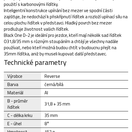
použití s karbonovými řídítky.
Inteligentní konstrukce upínání bez mezer ve spodní části
zajišťuje, že nedochází k přiskřípnutí řídítek a rozloží upínací sílu na
celou plochu řidítek v představci. Hladký povrch bez mezer
prodlužuje životnost vašich řídítek.
Black One D-2 je ideální pro jezdce, kteří mají několik sad řídítek
O31,8/35 mm s různým stoupáním a chtějí je všechny nadále
používat, nebo kteří možná budou chtít v budoucnu přejít na
35mm řídítka, aniž by museli kupovat další představec.
Technické parametry
Výrobce
Reverse
Barva
černá/bílá
Materiál
Al
B - průměr
31,8 + 35 mm
řidítek
C - délka krku
35 mm
E - úhel
8°
Hmotnost
152 g