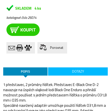
SKLADEM
4 ks
katalogové číslo 26074
KOUPIT
Porovnat
POPIS
DOTAZY
1 představec, 2 průměry řídítek. Představec E-Black One D-2
navazuje na úspěch vlajkové lodi Black One Enduro a přináší
možnost používat s jedním představcem řídítka o průměru O31,8
mm i O35 mm.
Speciálně navržený adaptér umožňuje použití řídítek O31,8 mm a
po odstranění funguje jako představec O35 mm. Adaptér