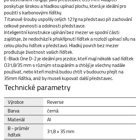
poskytuje širokou a hladkou upínací plochu, která je ideální pro
použití s karbonovými řídítky.
Titanové šrouby uspořily celých 127g na představci při zachování
celkové pevnosti a odolnosti představce.
Inteligentní konstrukce upínání bez mezer ve spodní části
zajišťuje, že nedochází k přiskřípnutí řídítek a rozloží upínací sílu na
celou plochu řidítek v představci. Hladký povrch bez mezer
prodlužuje životnost vašich řídítek.
E-Black One D-2 je ideální pro jezdce, kteří mají několik sad řídítek
O31,8/35 mm s různým stoupáním a chtějí je všechny nadále
používat, nebo kteří možná budou chtít v budoucnu přejít na
35mm řídítka, aniž by museli kupovat další představec.
Technické parametry
Výrobce
Reverse
Barva
černá
Materiál
Al
B - průměr
31,8 + 35 mm
řidítek