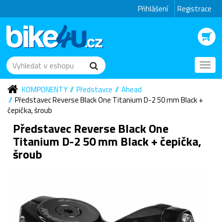
Přihlášení
Registrace
Toggl
navig
KOMPONENTY
Představce
Ahead
Představec Reverse Black One Titanium D-2 50 mm Black +
čepička, šroub
Představec Reverse Black One
Titanium D-2 50 mm Black + čepička,
šroub