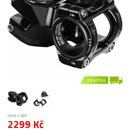
zdarma
cena s dph
2299 Kč