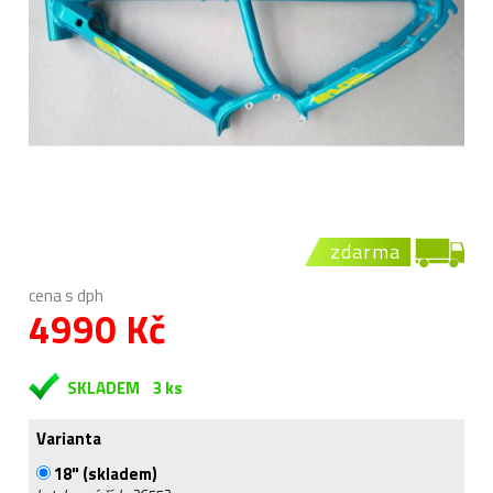
zdarma
cena s dph
4990 Kč
SKLADEM
3 ks
Varianta
18" (skladem)