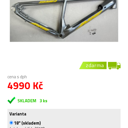
zdarma
cena s dph
4990 Kč
SKLADEM
3 ks
Varianta
18" (skladem)