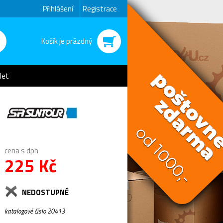
Přihlášení
Registrace
Košík je prázdný
let
cena s dph
225 Kč
NEDOSTUPNÉ
katalogové číslo 20413