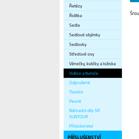
Řetězy
Šrou
Řidítka
Sedla
Sedlové objímky
Sedlovky
Středové osy
Věnečky, kuličky a ložiska
Vidlice a tlumiče
Odpružené
Tlumiče
Pevné
Náhradní díly SR
SUNTOUR
Příslušenství
PŘÍSLUŠENSTVÍ