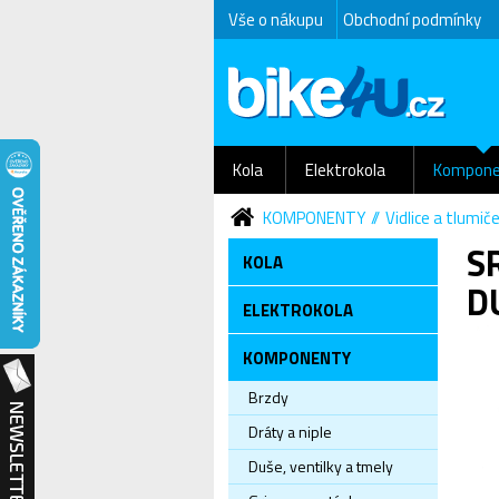
Vše o nákupu
Obchodní podmínky
Kola
Elektrokola
Kompone
KOMPONENTY
Vidlice a tlumič
SR
KOLA
D
ELEKTROKOLA
KOMPONENTY
Brzdy
Dráty a niple
Duše, ventilky a tmely