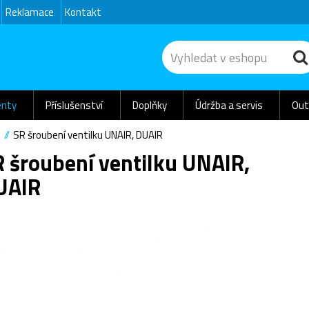
Reklamace
Kontakt
nty
Příslušenství
Doplňky
Údržba a servis
Out
e
SR šroubení ventilku UNAIR, DUAIR
 šroubení ventilku UNAIR,
UAIR