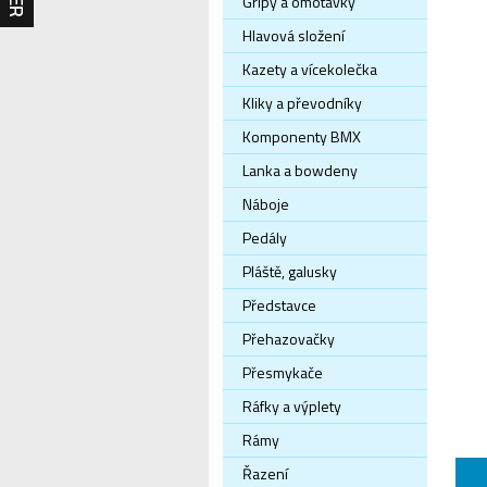
Gripy a omotávky
Hlavová složení
Kazety a vícekolečka
Kliky a převodníky
Komponenty BMX
Lanka a bowdeny
Náboje
Pedály
Pláště, galusky
Představce
Přehazovačky
Přesmykače
Ráfky a výplety
Rámy
Řazení