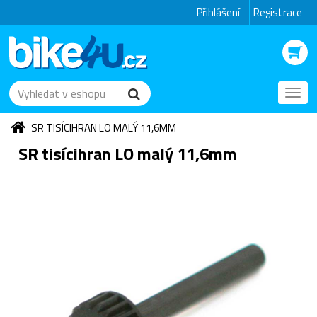
Přihlášení
Registrace
Toggl
navig
SR TISÍCIHRAN LO MALÝ 11,6MM
SR tisícihran LO malý 11,6mm