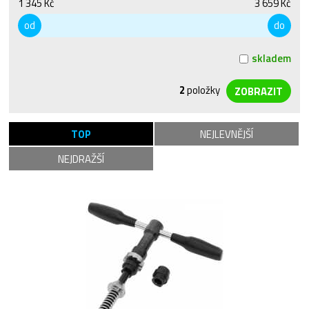
1 345 Kč
3 659 Kč
od
do
skladem
2
položky
TOP
NEJLEVNĚJŠÍ
NEJDRAŽŠÍ