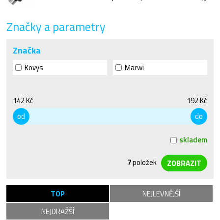
Značky a parametry
Značka
Kovys
Marwi
142 Kč
192 Kč
od
do
skladem
7
položek
TOP
NEJLEVNĚJŠÍ
NEJDRAŽŠÍ