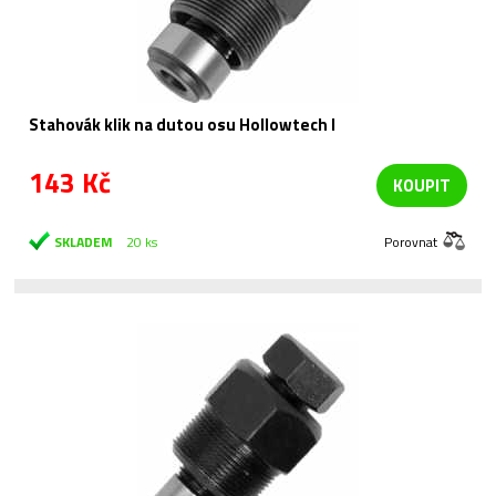
Stahovák klik na dutou osu Hollowtech I
143 Kč
KOUPIT
SKLADEM
20 ks
Porovnat