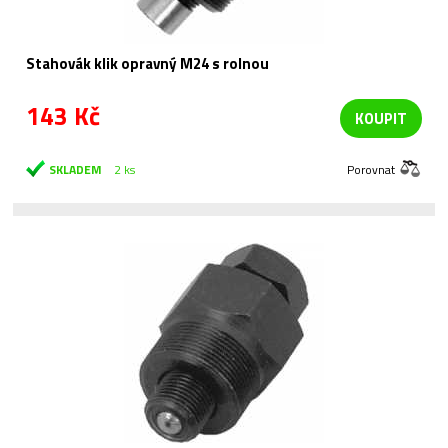
Stahovák klik opravný M24 s rolnou
143 Kč
KOUPIT
SKLADEM
2 ks
Porovnat