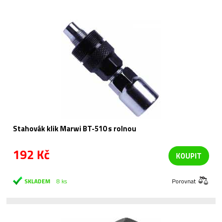
Stahovák klik Marwi BT-510 s rolnou
192 Kč
KOUPIT
SKLADEM
8 ks
Porovnat