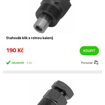
Stahovák klik s rolnou kalený
190 Kč
KOUPIT
SKLADEM
5 ks
Porovnat