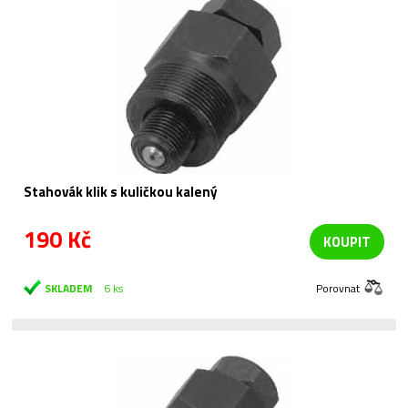
Stahovák klik s kuličkou kalený
190 Kč
KOUPIT
SKLADEM
6 ks
Porovnat