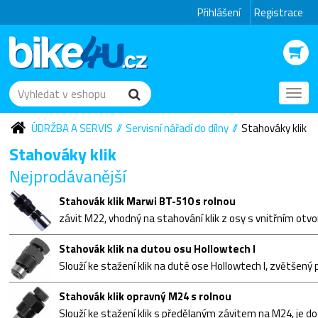
Přihlášení
Registrace
Toggl
navig
ÚDRŽBA A SERVIS
Servisní nářadí do dílny
Stahováky klik
Stahováky klik
Nejprodávanější
Stahovák klik Marwi BT-510 s rolnou
Stahovák klik na dutou osu Hollowtech I
Stahovák klik opravný M24 s rolnou