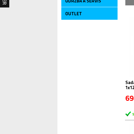
ÚDRŽBA A SERVIS
OUTLET
Sad
1x1
69