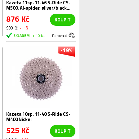
Kazeta 11sp. 11-46 S-Ride CS-
M500, Al-spider, silver/black
montážní balení
876 Kč
KOUPIT
989 Kč
-11%
SKLADEM
> 10 ks
Porovnat
-19%
Kazeta 10sp. 11-40 S-Ride CS-
M400 Nickel
525 Kč
KOUPIT