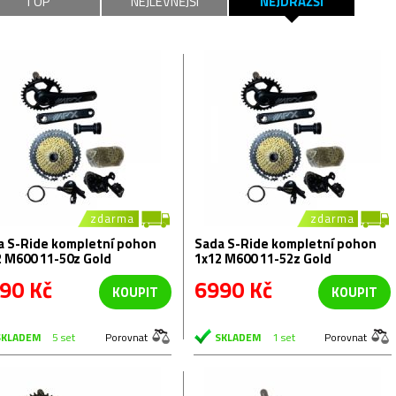
TOP
NEJLEVNĚJŠÍ
NEJDRAŽŠÍ
zdarma
zdarma
a S-Ride kompletní pohon
Sada S-Ride kompletní pohon
2 M600 11-50z Gold
1x12 M600 11-52z Gold
90 Kč
6990 Kč
KOUPIT
KOUPIT
SKLADEM
5 set
Porovnat
SKLADEM
1 set
Porovnat