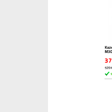
Kazeta 9sp. 11-
M30
37
539 