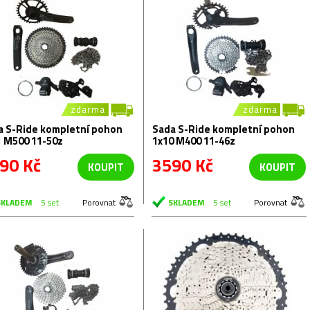
zdarma
zdarma
a S-Ride kompletní pohon
Sada S-Ride kompletní pohon
1 M500 11-50z
1x10 M400 11-46z
90 Kč
3590 Kč
KOUPIT
KOUPIT
SKLADEM
5 set
Porovnat
SKLADEM
5 set
Porovnat