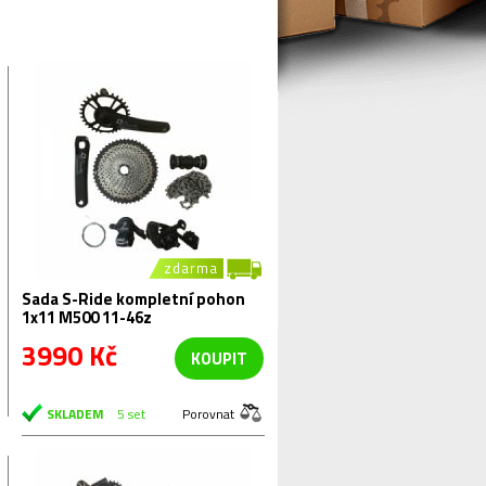
zdarma
Sada S-Ride kompletní pohon
1x11 M500 11-46z
3990 Kč
KOUPIT
SKLADEM
5 set
Porovnat