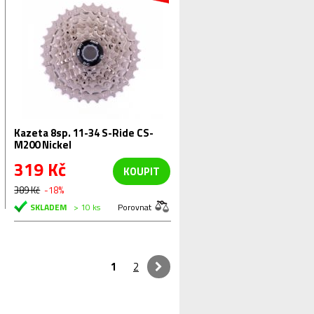
Kazeta 8sp. 11-34 S-Ride CS-
M200 Nickel
319 Kč
KOUPIT
389 Kč
-18%
SKLADEM
> 10 ks
Porovnat
1
2