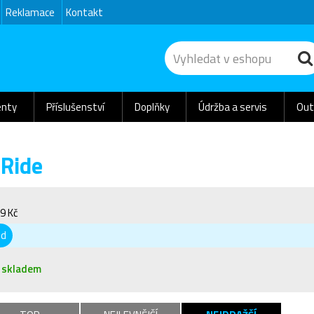
Reklamace
Kontakt
nty
Příslušenství
Doplňky
Údržba a servis
Out
-Ride
9 Kč
od
skladem