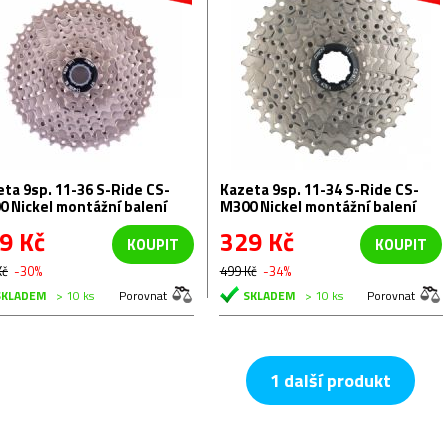
36 S-Ride CS-
Kazeta 9sp. 11-34 S-Ride CS-
0 Nickel montážní balení
M300 Nickel montážní balení
9 Kč
329 Kč
KOUPIT
KOUPIT
Kč
-30%
499 Kč
-34%
SKLADEM
> 10 ks
Porovnat
SKLADEM
> 10 ks
Porovnat
1 další produkt