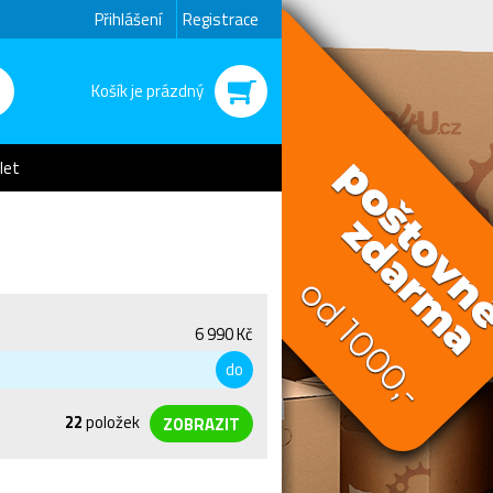
Přihlášení
Registrace
Košík je prázdný
let
6 990 Kč
do
22
položek