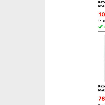
Kaze
M500
mon
10
1190
Kaze
M400
mon
78