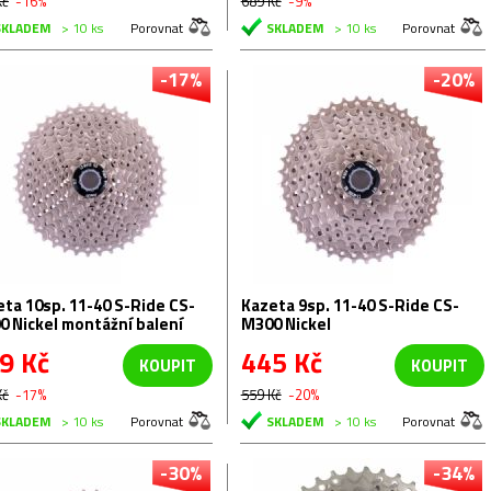
Kč
-16%
689 Kč
-9%
SKLADEM
> 10 ks
Porovnat
SKLADEM
> 10 ks
Porovnat
-17%
-20%
ta 10sp. 11-40 S-Ride CS-
Kazeta 9sp. 11-40 S-Ride CS-
0 Nickel montážní balení
M300 Nickel
9 Kč
445 Kč
KOUPIT
KOUPIT
Kč
-17%
559 Kč
-20%
SKLADEM
> 10 ks
Porovnat
SKLADEM
> 10 ks
Porovnat
-30%
-34%