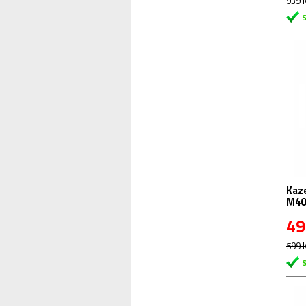
939 
Kaze
M40
49
599 