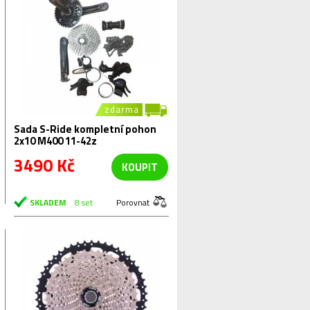
zdarma
Sada S-Ride kompletní pohon
2x10 M400 11-42z
3490 Kč
KOUPIT
SKLADEM
8 set
Porovnat