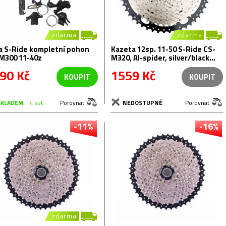
zdarma
zdarma
a S-Ride kompletní pohon
Kazeta 12sp. 11-50 S-Ride CS-
 M300 11-40z
M320, Al-spider, silver/black
montážní balení
90 Kč
1559 Kč
KOUPIT
KOUPIT
SKLADEM
4 set
Porovnat
NEDOSTUPNÉ
Porovnat
-11%
-16%
zdarma