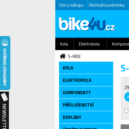
Vše o nákupu
Obchodní podmínky
Kola
Elektrokola
Kompone
S-RIDE
S
KOLA
ELEKTROKOLA
29
KOMPONENTY
PŘÍSLUŠENSTVÍ
DOPLŇKY