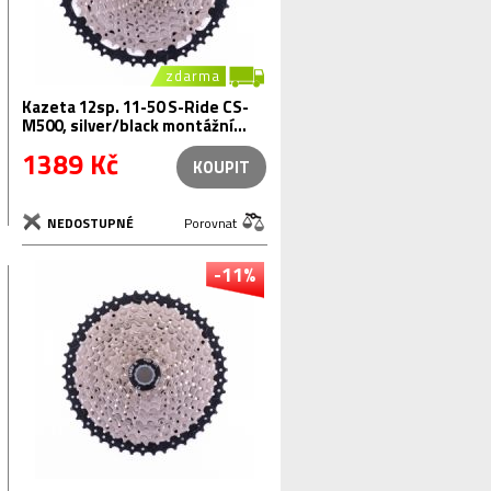
zdarma
Kazeta 12sp. 11-50 S-Ride CS-
M500, silver/black montážní
balení
1389 Kč
KOUPIT
NEDOSTUPNÉ
Porovnat
-11%