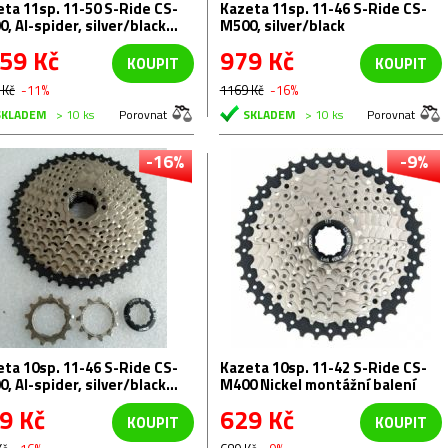
ta 11sp. 11-50 S-Ride CS-
Kazeta 11sp. 11-46 S-Ride CS-
, Al-spider, silver/black
M500, silver/black
tážní balení
59 Kč
979 Kč
KOUPIT
KOUPIT
 Kč
-11%
1169 Kč
-16%
SKLADEM
> 10 ks
Porovnat
SKLADEM
> 10 ks
Porovnat
-16%
-9%
ta 10sp. 11-46 S-Ride CS-
Kazeta 10sp. 11-42 S-Ride CS-
, Al-spider, silver/black
M400 Nickel montážní balení
tážní balení
9 Kč
629 Kč
KOUPIT
KOUPIT