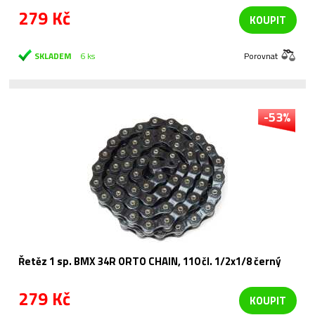
279 Kč
KOUPIT
SKLADEM
6 ks
Porovnat
-53%
Řetěz 1 sp. BMX 34R ORTO CHAIN, 110 čl. 1/2x1/8 černý
279 Kč
KOUPIT