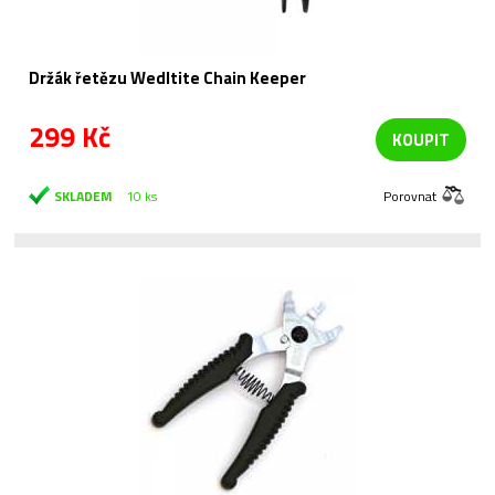
Držák řetězu Wedltite Chain Keeper
299 Kč
KOUPIT
SKLADEM
10 ks
Porovnat