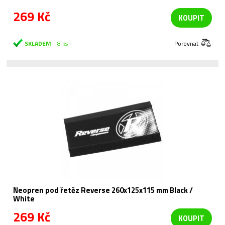
269 Kč
KOUPIT
SKLADEM
8 ks
Porovnat
Neopren pod řetěz Reverse 260x125x115 mm Black /
White
269 Kč
KOUPIT