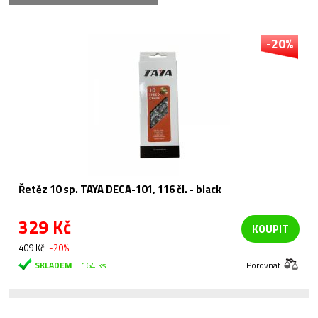
-20%
Řetěz 10 sp. TAYA DECA-101, 116 čl. - black
329 Kč
KOUPIT
409 Kč
-20%
SKLADEM
164 ks
Porovnat