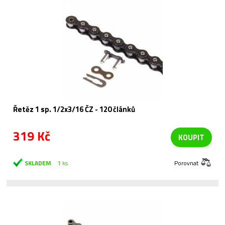
Řetěz 1 sp. 1/2x3/16 ČZ - 120 článků
319 Kč
KOUPIT
SKLADEM
1 ks
Porovnat