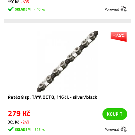
590 Kč
-53%
SKLADEM
> 10 ks
Porovnat
-24%
Řetěz 8 sp. TAYA OCTO, 116 čl. - silver/black
279 Kč
KOUPIT
365 Kč
-24%
SKLADEM
373 ks
Porovnat