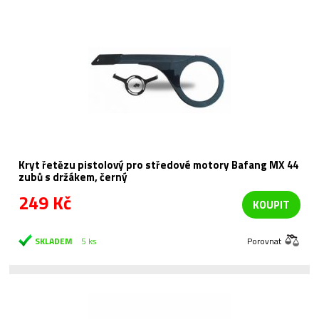
Kryt řetězu pistolový pro středové motory Bafang MX 44
zubů s držákem, černý
249 Kč
KOUPIT
SKLADEM
5 ks
Porovnat