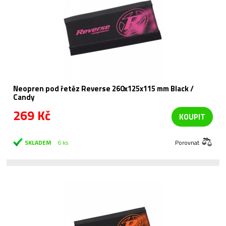
Neopren pod řetěz Reverse 260x125x115 mm Black /
Candy
269 Kč
KOUPIT
SKLADEM
6 ks
Porovnat