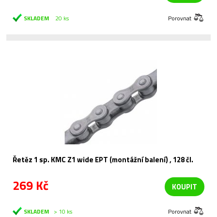
SKLADEM
20 ks
Porovnat
Řetěz 1 sp. KMC Z1 wide EPT (montážní balení) , 128 čl.
269 Kč
KOUPIT
SKLADEM
> 10 ks
Porovnat