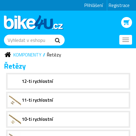
Přihlášení
Registrace
Toggl
navig
KOMPONENTY
Řetězy
Řetězy
12-ti rychlostní
11-ti rychlostní
10-ti rychlostní