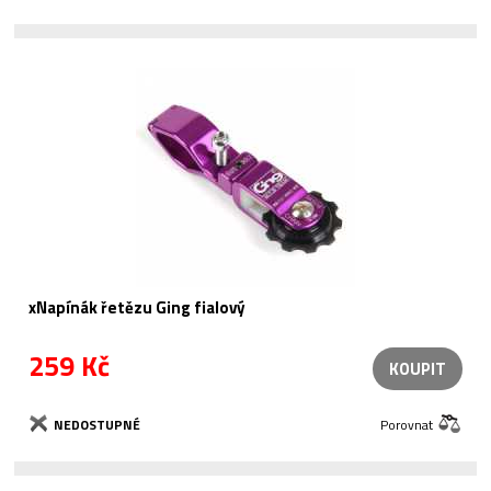
xNapínák řetězu Ging fialový
259 Kč
KOUPIT
NEDOSTUPNÉ
Porovnat