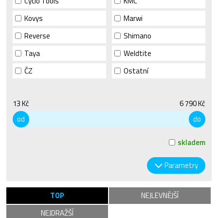
Cyclo Tools
KMC
Kovys
Marwi
Reverse
Shimano
Taya
Weldtite
ČZ
Ostatní
13 Kč
6 790 Kč
od
do
skladem
Parametry
TOP
NEJLEVNĚJŠÍ
NEJDRAŽŠÍ