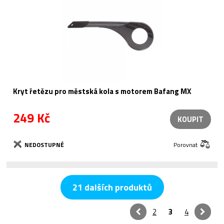
Kryt řetězu pro městská kola s motorem Bafang MX
249 Kč
KOUPIT
NEDOSTUPNÉ
Porovnat
21 dalších produktů
2
3
4