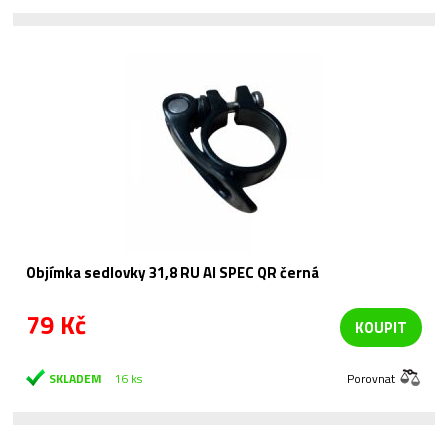
Objímka sedlovky 31,8 RU Al SPEC QR černá
79 Kč
KOUPIT
SKLADEM
16 ks
Porovnat