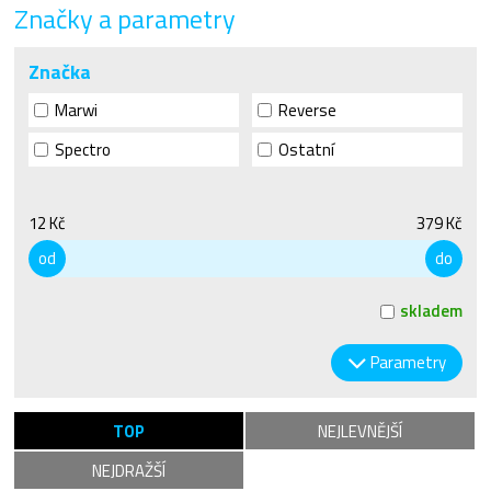
Značky a parametry
Značka
Marwi
Reverse
Spectro
Ostatní
12 Kč
379 Kč
od
do
skladem
Parametry
TOP
NEJLEVNĚJŠÍ
NEJDRAŽŠÍ