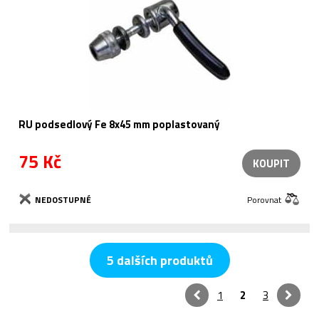
RU podsedlový Fe 8x45 mm poplastovaný
75 Kč
KOUPIT
NEDOSTUPNÉ
Porovnat
5 dalších produktů
1
2
3