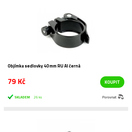
Objímka sedlovky 40 mm RU Al černá
79 Kč
KOUPIT
SKLADEM
26 ks
Porovnat