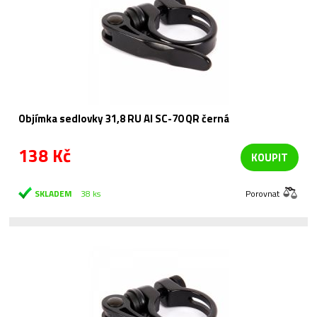
Objímka sedlovky 31,8 RU Al SC-70 QR černá
138 Kč
KOUPIT
SKLADEM
38 ks
Porovnat