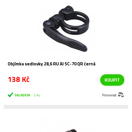
Objímka sedlovky 28,6 RU Al SC-70 QR černá
138 Kč
KOUPIT
SKLADEM
2 ks
Porovnat