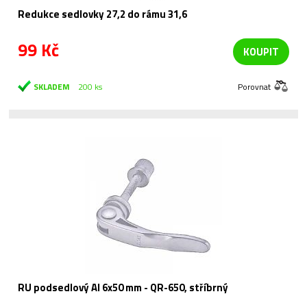
Redukce sedlovky 27,2 do rámu 31,6
99 Kč
KOUPIT
SKLADEM
200 ks
Porovnat
RU podsedlový Al 6x50 mm - QR-650, stříbrný