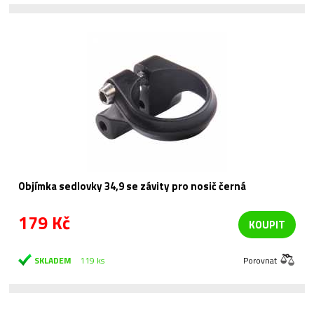
Objímka sedlovky 34,9 se závity pro nosič černá
179 Kč
KOUPIT
SKLADEM
119 ks
Porovnat