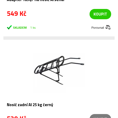
549 Kč
KOUPIT
SKLADEM
1 ks
Porovnat
Nosič zadní Al 25 kg černý