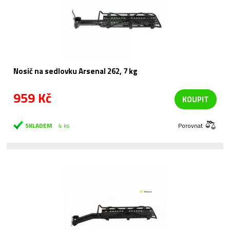
Nosič na sedlovku Arsenal 262, 7 kg
959 Kč
KOUPIT
SKLADEM
4 ks
Porovnat