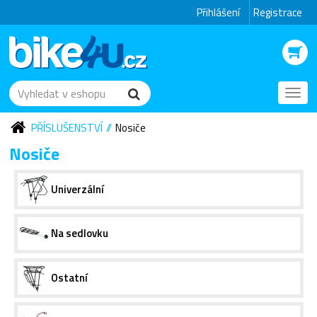
Přihlášení
Registrace
Toggl
navig
PŘÍSLUŠENSTVÍ
Nosiče
Nosiče
Univerzální
Na sedlovku
Ostatní