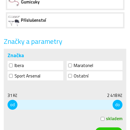
Gumicuky
Příslušenství
Značky a parametry
Značka
Ibera
Maratonel
Sport Arsenal
Ostatní
31 Kč
2 418 Kč
od
do
skladem