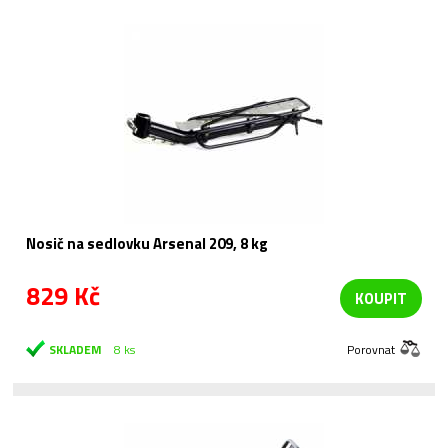
Nosič na sedlovku Arsenal 209, 8 kg
829 Kč
KOUPIT
SKLADEM
8 ks
Porovnat