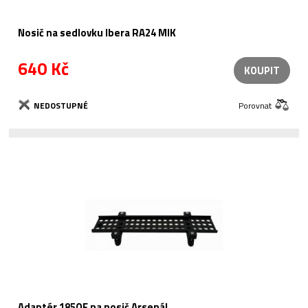
Nosič na sedlovku Ibera RA24 MIK
640 Kč
KOUPIT
NEDOSTUPNÉ
Porovnat
Adaptér 185QF na nosič Arsenál