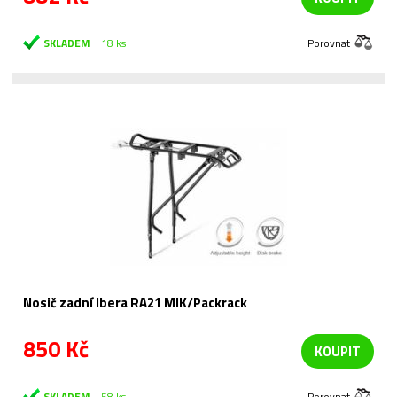
SKLADEM
18 ks
Porovnat
Nosič zadní Ibera RA21 MIK/Packrack
850 Kč
KOUPIT
SKLADEM
58 ks
Porovnat