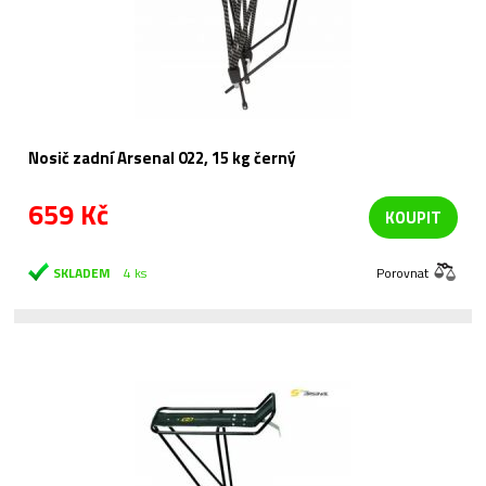
Nosič zadní Arsenal 022, 15 kg černý
659 Kč
KOUPIT
SKLADEM
4 ks
Porovnat