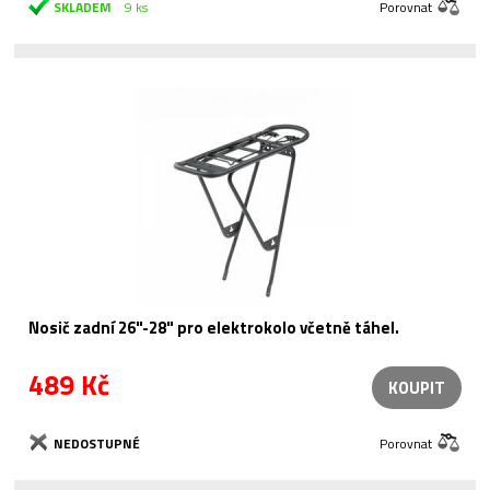
SKLADEM
9 ks
Porovnat
Nosič zadní 26"-28" pro elektrokolo včetně táhel.
489 Kč
KOUPIT
NEDOSTUPNÉ
Porovnat