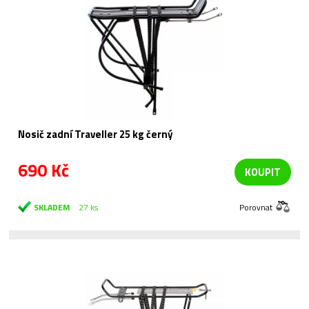
Nosič zadní Traveller 25 kg černý
690 Kč
KOUPIT
SKLADEM
27 ks
Porovnat