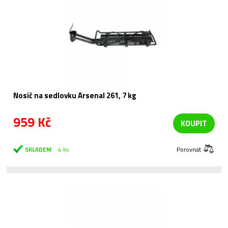
Nosič na sedlovku Arsenal 261, 7 kg
959 Kč
KOUPIT
SKLADEM
4 ks
Porovnat