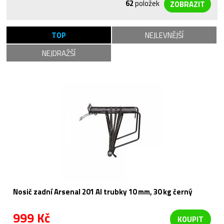
62
položek
TOP
NEJLEVNĚJŠÍ
NEJDRAŽŠÍ
Nosič zadní Arsenal 201 Al trubky 10 mm, 30 kg černý
999 Kč
KOUPIT