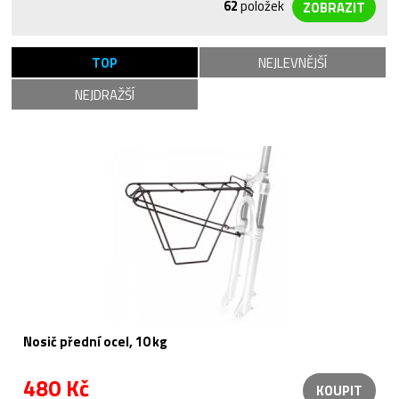
62
položek
TOP
NEJLEVNĚJŠÍ
NEJDRAŽŠÍ
Nosič přední ocel, 10 kg
480 Kč
KOUPIT