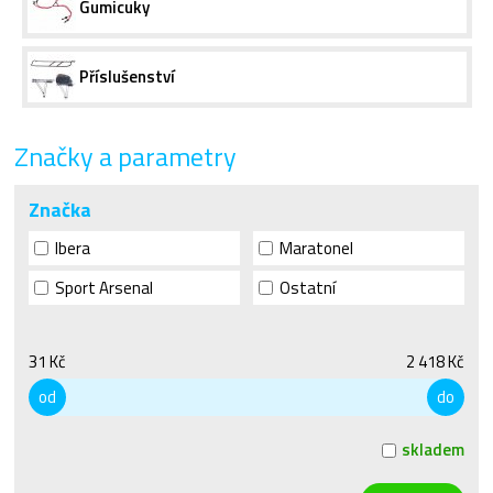
Gumicuky
Příslušenství
Značky a parametry
Značka
Ibera
Maratonel
Sport Arsenal
Ostatní
31 Kč
2 418 Kč
od
do
skladem