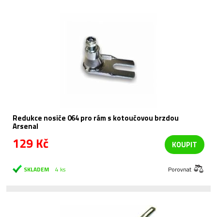
Redukce nosiče 064 pro rám s kotoučovou brzdou
Arsenal
129 Kč
KOUPIT
SKLADEM
4 ks
Porovnat