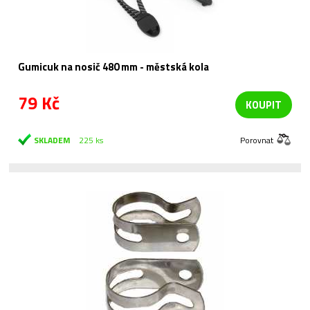
Gumicuk na nosič 480 mm - městská kola
79 Kč
KOUPIT
SKLADEM
225 ks
Porovnat