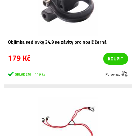
Objímka sedlovky 34,9 se závity pro nosič černá
179 Kč
KOUPIT
SKLADEM
119 ks
Porovnat