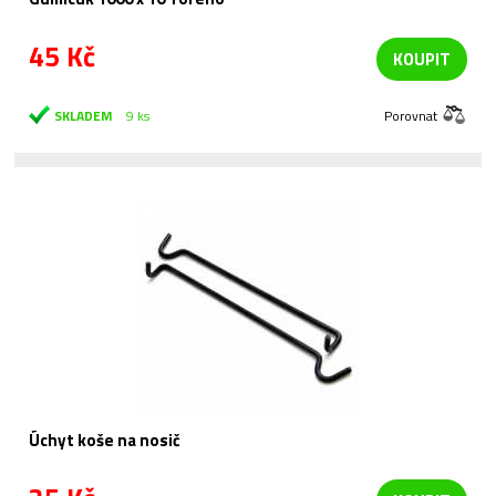
45 Kč
KOUPIT
SKLADEM
9 ks
Porovnat
Úchyt koše na nosič