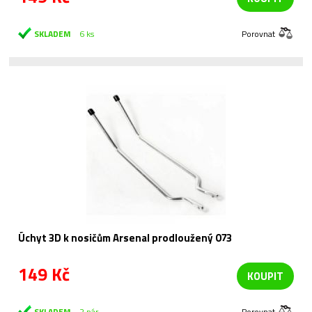
SKLADEM
6 ks
Porovnat
Úchyt 3D k nosičům Arsenal prodloužený 073
149 Kč
KOUPIT
SKLADEM
2 pár
Porovnat