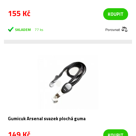
155 Kč
KOUPIT
SKLADEM
77 ks
Porovnat
Gumicuk Arsenal svazek plochá guma
149 Kč
KOUPIT