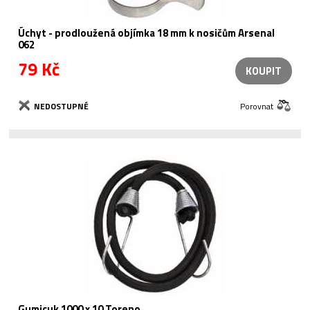
Úchyt - prodloužená objímka 18 mm k nosičům Arsenal
062
79 Kč
KOUPIT
NEDOSTUPNÉ
Porovnat
Gumicuk 1000 x 10 Toreno