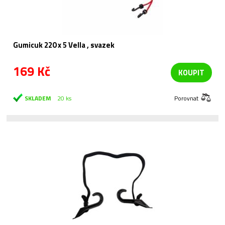
Gumicuk 220 x 5 Vella , svazek
169 Kč
KOUPIT
SKLADEM
20 ks
Porovnat