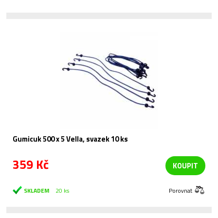
Gumicuk 500 x 5 Vella, svazek 10 ks
359 Kč
KOUPIT
SKLADEM
20 ks
Porovnat