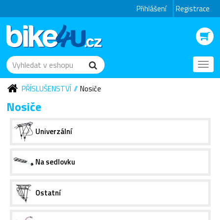
Přihlášení
Registrace
Toggl
navig
PŘÍSLUŠENSTVÍ
Nosiče
Nosiče
Univerzální
Na sedlovku
Ostatní