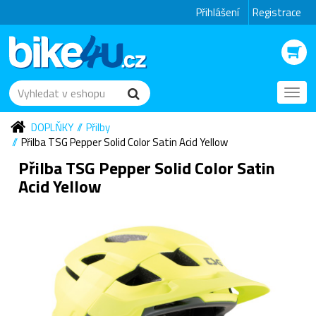
Přihlášení
Registrace
Toggl
navig
DOPLŇKY
Přilby
Přilba TSG Pepper Solid Color Satin Acid Yellow
Přilba TSG Pepper Solid Color Satin
Acid Yellow