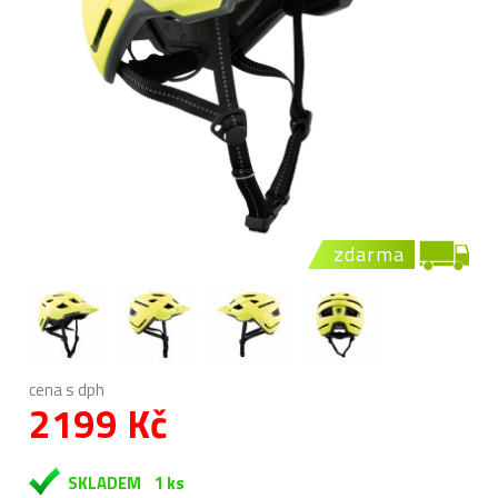
zdarma
cena s dph
2199 Kč
SKLADEM
1 ks