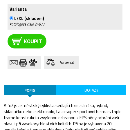
Varianta
L/XL (skladem)
katalogové číslo
24877
KOUPIT
Porovnat
POPIS
DOTAZY
Ať už jste městský cyklista sedlající fixie, silničku, hybrid,
skládačku nebo elektrokolo, tato super sportovní helma s triple-
frame konstrukcí a zvýšenou ochranou z EPS pěny ochrání vaši
hlavu i při vysokorychlostních kolizích. Přilba je vybavena 20
ventilačními otvory pro chladnou jízdu; plně přizpůsobitelným